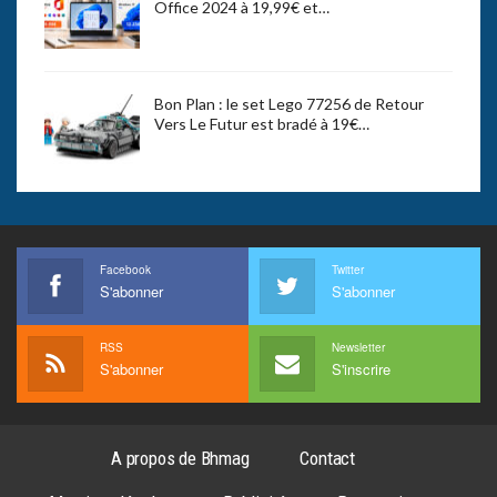
Office 2024 à 19,99€ et…
Bon Plan : le set Lego 77256 de Retour
Vers Le Futur est bradé à 19€…
Facebook
Twitter
S'abonner
S'abonner
RSS
Newsletter
S'abonner
S'inscrire
A propos de Bhmag
Contact