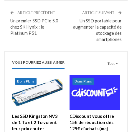
ARTICLE PRÉCÉDENT
ARTICLE SUIVANT
Un premier SSD PCIe 5.0
Un SSD portable pour
chez SK Hynix : le
augmenter la capacité de
Platinum P51
stockage des
smartphones
VOUS POURRIEZ AUSSI AIMER
Tout
Bons Plans
Bons Plans
Les SSD Kingston NV3
CDiscount vous offre
de 1 To et 2 To voient
15€ de réduction dès
leur prix chuter
129€ d’achats (maj