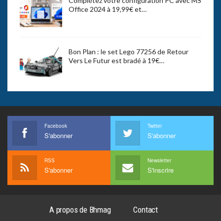
Complétez votre configuration PC avec MS
Office 2024 à 19,99€ et…
Bon Plan : le set Lego 77256 de Retour
Vers Le Futur est bradé à 19€…
Facebook
Twitter
S'abonner
S'abonner
RSS
Newsletter
S'abonner
S'inscrire
A propos de Bhmag
Contact