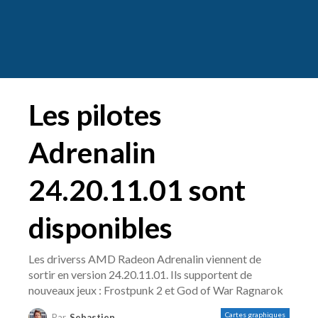
Les pilotes
Adrenalin
24.20.11.01 sont
disponibles
Les driverss AMD Radeon Adrenalin viennent de
sortir en version 24.20.11.01. Ils supportent de
nouveaux jeux : Frostpunk 2 et God of War Ragnarok
Cartes graphiques
Par
Sebastien