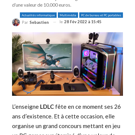
d’une valeur de 10.000 euros.
Actualités informatique
Multimédia
PC de bureau et PC portables
le
28 Fév 2022 à 15:45
Par
Sebastien
L’enseigne
LDLC
fête en ce moment ses 26
ans d’existence. Et à cette occasion, elle
organise un grand concours mettant en jeu