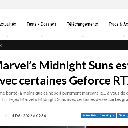
Actualités
Tests / Dossiers
Téléchargements
Trucs & A
30
Marvel’s Midnight Suns es
avec certaines Geforce R
me bonté (à moins que ça ne soit purement mercantile… à vous de c
frir le jeu Marvel’s Midnight Suns avec certaines de ses cartes gr
le
14 Déc 2022 à 09:36
Actualités informatique
Gamin