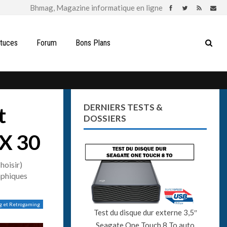
stuces
Forum
Bons Plans
DERNIERS TESTS &
t
DOSSIERS
TX 30
hoisir)
aphiques
g et Retrogaming
Test du disque dur externe 3,5″
Seagate One Touch 8 To auto