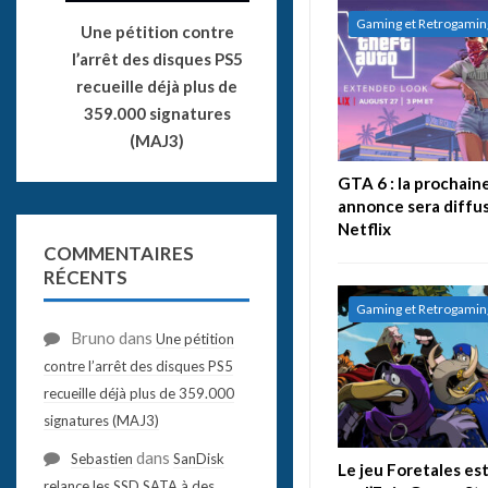
Gaming et Retrogamin
Une pétition contre
l’arrêt des disques PS5
recueille déjà plus de
359.000 signatures
(MAJ3)
GTA 6 : la prochain
annonce sera diffu
Netflix
COMMENTAIRES
RÉCENTS
Gaming et Retrogamin
Bruno
dans
Une pétition
contre l’arrêt des disques PS5
recueille déjà plus de 359.000
signatures (MAJ3)
dans
Sebastien
SanDisk
Le jeu Foretales es
relance les SSD SATA à des