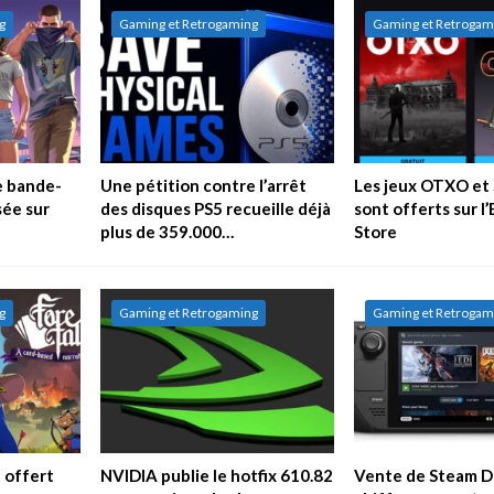
g
Gaming et Retrogaming
Gaming et Retrogam
e bande-
Une pétition contre l’arrêt
Les jeux OTXO et 
sée sur
des disques PS5 recueille déjà
sont offerts sur l
plus de 359.000…
Store
g
Gaming et Retrogaming
Gaming et Retrogam
t offert
NVIDIA publie le hotfix 610.82
Vente de Steam De