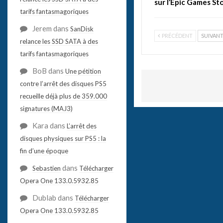
sur l’Epic Games St
tarifs fantasmagoriques
Jerem
dans
SanDisk
PRÉCÉDENT
SUIVAN
relance les SSD SATA à des
tarifs fantasmagoriques
BoB
dans
Une pétition
contre l’arrêt des disques PS5
recueille déjà plus de 359.000
signatures (MAJ3)
Kara
dans
L’arrêt des
disques physiques sur PS5 : la
fin d’une époque
dans
Sebastien
Télécharger
Opera One 133.0.5932.85
Dublab
dans
Télécharger
Opera One 133.0.5932.85