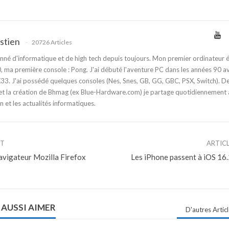
stien
20726 Articles
nné d'informatique et de high tech depuis toujours. Mon premier ordinateur é
 ma première console : Pong. J'ai débuté l'aventure PC dans les années 90 a
3. J'ai possédé quelques consoles (Nes, Snes, GB, GG, GBC, PSX, Switch). D
t la création de Bhmag (ex Blue-Hardware.com) je partage quotidiennement
n et les actualités informatiques.
NT
ARTIC
avigateur Mozilla Firefox
Les iPhone passent à iOS 16.2
 AUSSI AIMER
D'autres Artic