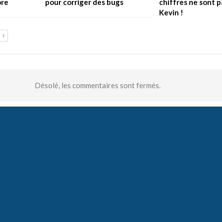
ore
pour corriger des bugs
chiffres ne sont 
Kevin !
T
Désolé, les commentaires sont fermés.