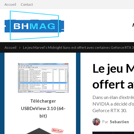
Accueil
Contact
Accueil
Le jeu Marvel’s Midnight Suns est offert avec certaines Geforce RTX 
Le jeu 
offert 
Dans un élan d’extrê
Télécharger
NVIDIA a décidé d’of
USBDeView 3.10 (64-
Geforce RTX 30.
bit)
Par
Sebastien