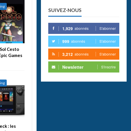
ing
SUIVEZ-NOUS
1,929
abonnés
S'abonner
999
abonnés
S'abonner
Sol Cesto
3,212
abonnés
S'abonner
’Epic Games
Newsletter
S'inscrire
ing
ck : les