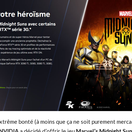
extrême bonté (à moins que ça ne soit purement merca
NVIDIA
a décidé d’offrir le jeu
Marvel’s Midnight Sun