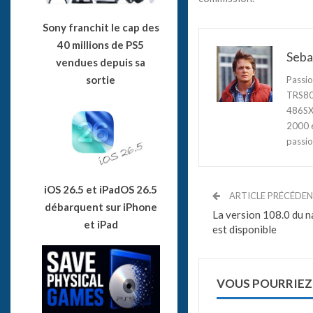
Sony franchit le cap des
40 millions de PS5
Seba
vendues depuis sa
sortie
Passio
TRS80,
486SX3
2000 e
passio
iOS 26.5 et iPadOS 26.5
ARTICLE PRÉCÉDE
débarquent sur iPhone
La version 108.0 du n
et iPad
est disponible
VOUS POURRIEZ