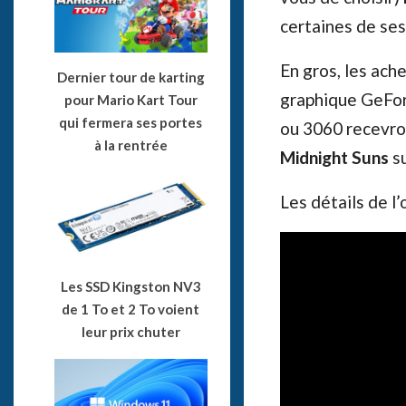
certaines de se
En gros, les ache
Dernier tour de karting
graphique GeFor
pour Mario Kart Tour
qui fermera ses portes
ou 3060 recevro
à la rentrée
Midnight Suns
su
Les détails de l
Les SSD Kingston NV3
de 1 To et 2 To voient
leur prix chuter