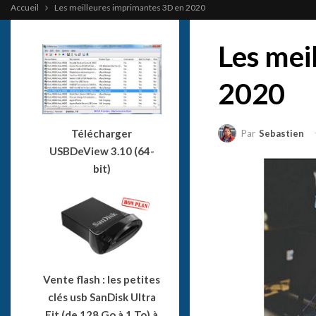
Accueil
Les meilleures imprimantes 3D en 2020
Les mei
2020
Télécharger
Par
Sebastien
USBDeView 3.10 (64-
bit)
Vente flash : les petites
clés usb SanDisk Ultra
Fit (de 128 Go à 1 To) à