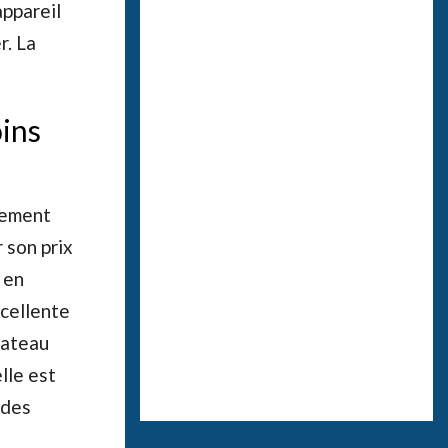
appareil
r. La
ins
nement
 son prix
 en
cellente
lateau
lle est
 des