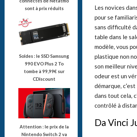
connectés de Netatmo
Les novices dan
sont à prix réduits
pour se familiari
sans difficulté d
table dans le sa
modèle, vous pou
plastique non noc
Soldes : le SSD Samsung
990 EVO Plus 2 To
son meilleur niv
tombe à 99,99€ sur
odeur est un vér
CDiscount
démarque, c’est 
dans tout cela, c
contrôlé à dista
Da Vinci J
Attention : le prix de la
Nintendo Switch 2 va