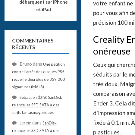
débarquent sur iPhone
votre enfant ne 
et iPad
pour vous afin d
précision 100 mi
Creality E
COMMENTAIRES
RÉCENTS
onéreuse
Bruno
dans
Ceux qui cherch
Une pétition
contre l’arrêt des disques PS5
séduits par le m
recueille déjà plus de 359.000
très doux. Malgr
signatures (MAJ3)
comparaison ave
dans
Sebastien
SanDisk
Ender 3. Cela di
relance les SSD SATA à des
d’impression amo
tarifs fantasmagoriques
fixée à 0,1 mm. 
Jerem
dans
SanDisk
relance les SSD SATA à des
plastiques.