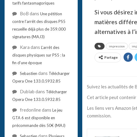
tarifs fantasmagoriques
Si vous désirez 
BoB
dans
Une pétition
matières différe
contre l’arrêt des disques PS5
recueille déjà plus de 359.000
alternatives à l
signatures (MAJ3)
Kara
dans
impression
imp
L’arrêt des
disques physiques sur PS5 : la
Partage
fin d’une époque
dans
Sebastien
Télécharger
Opera One 133.0.5932.85
Suivez les actualités de
Dublab
dans
Télécharger
Cet article peut contenir 
Opera One 133.0.5932.85
Les liens vers Amazon (et
fredonline
dans
Le jeu
commission.
GTA 6 est disponible en
précommande dès 50€ (MAJ)
dans
Sebastien
Plusieurs