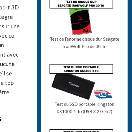
Mod-t 3D
ntègre
r sur une
vec ce
Test de l’énorme disque dur Seagate
un
IronWolf Pro de 30 To
ant avec
 aucune
il se
le top
être
Test du SSD portable Kingston
XS1000 1 To (USB 3.2 Gen2)
s