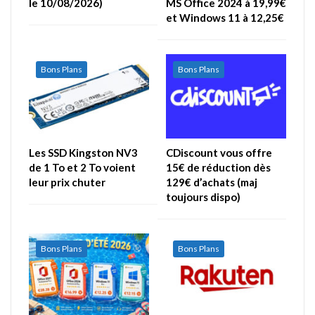
le 10/08/2026)
MS Office 2024 à 19,99€
et Windows 11 à 12,25€
Bons Plans
Bons Plans
Les SSD Kingston NV3
CDiscount vous offre
de 1 To et 2 To voient
15€ de réduction dès
leur prix chuter
129€ d’achats (maj
toujours dispo)
Bons Plans
Bons Plans