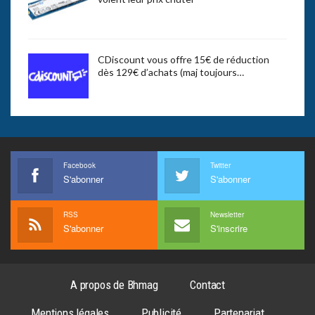
CDiscount vous offre 15€ de réduction
dès 129€ d’achats (maj toujours…
Facebook
Twitter
S'abonner
S'abonner
RSS
Newsletter
S'abonner
S'inscrire
A propos de Bhmag
Contact
Mentions légales
Publicité
Partenariat