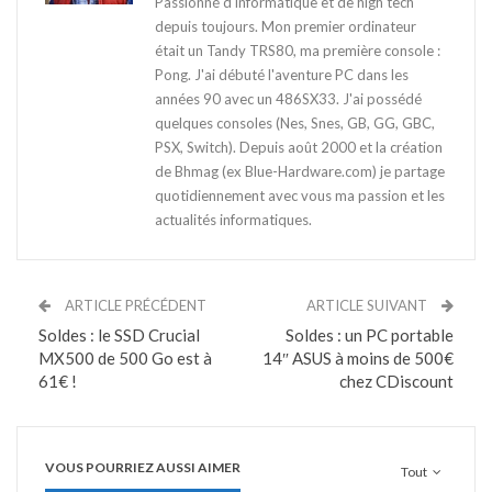
Passionné d'informatique et de high tech
depuis toujours. Mon premier ordinateur
était un Tandy TRS80, ma première console :
Pong. J'ai débuté l'aventure PC dans les
années 90 avec un 486SX33. J'ai possédé
quelques consoles (Nes, Snes, GB, GG, GBC,
PSX, Switch). Depuis août 2000 et la création
de Bhmag (ex Blue-Hardware.com) je partage
quotidiennement avec vous ma passion et les
actualités informatiques.
ARTICLE PRÉCÉDENT
ARTICLE SUIVANT
Soldes : le SSD Crucial
Soldes : un PC portable
MX500 de 500 Go est à
14″ ASUS à moins de 500€
61€ !
chez CDiscount
VOUS POURRIEZ AUSSI AIMER
Tout