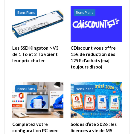
Bons Plans
Bons Plans
Les SSD Kingston NV3
CDiscount vous offre
de 1 To et 2 To voient
15€ de réduction dès
leur prix chuter
129€ d’achats (maj
toujours dispo)
Bons Plans
Bons Plans
Complétez votre
Soldes d’été 2026 : les
configuration PC avec
licences à vie de MS