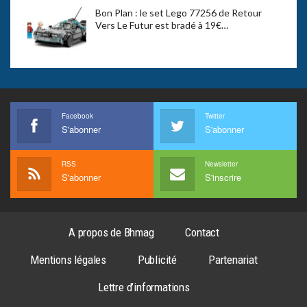
Bon Plan : le set Lego 77256 de Retour
Vers Le Futur est bradé à 19€…
Facebook
Twitter
S'abonner
S'abonner
RSS
Newsletter
S'abonner
S'inscrire
A propos de Bhmag
Contact
Mentions légales
Publicité
Partenariat
Lettre d’informations