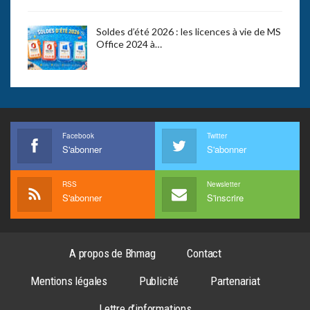
Soldes d’été 2026 : les licences à vie de MS
Office 2024 à…
Facebook
Twitter
S'abonner
S'abonner
RSS
Newsletter
S'abonner
S'inscrire
A propos de Bhmag
Contact
Mentions légales
Publicité
Partenariat
Lettre d’informations