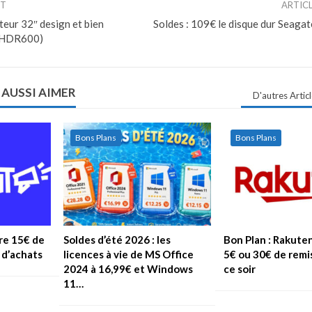
NT
ARTIC
eur 32″ design et bien
Soldes : 109€ le disque dur Seaga
, HDR600)
 AUSSI AIMER
D'autres Artic
Bons Plans
Bons Plans
re 15€ de
Soldes d’été 2026 : les
Bon Plan : Rakute
 d’achats
licences à vie de MS Office
5€ ou 30€ de remi
2024 à 16,99€ et Windows
ce soir
11…