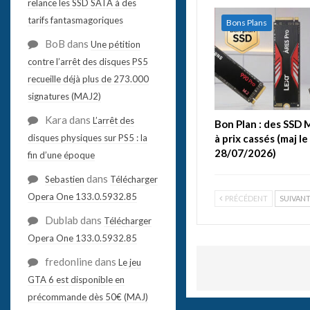
relance les SSD SATA à des
tarifs fantasmagoriques
Bons Plans
BoB
dans
Une pétition
contre l’arrêt des disques PS5
recueille déjà plus de 273.000
signatures (MAJ2)
Kara
dans
L’arrêt des
Bon Plan : des SSD
à prix cassés (maj le
disques physiques sur PS5 : la
28/07/2026)
fin d’une époque
dans
Sebastien
Télécharger
Opera One 133.0.5932.85
PRÉCÉDENT
SUIVAN
Dublab
dans
Télécharger
Opera One 133.0.5932.85
fredonline
dans
Le jeu
GTA 6 est disponible en
précommande dès 50€ (MAJ)