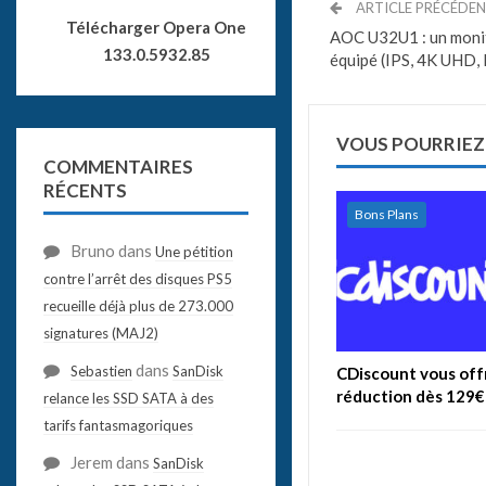
ARTICLE PRÉCÉDE
Télécharger Opera One
AOC U32U1 : un monit
133.0.5932.85
équipé (IPS, 4K UHD
VOUS POURRIEZ
COMMENTAIRES
RÉCENTS
Bons Plans
Bruno
dans
Une pétition
contre l’arrêt des disques PS5
recueille déjà plus de 273.000
signatures (MAJ2)
dans
Sebastien
SanDisk
CDiscount vous off
réduction dès 129€
relance les SSD SATA à des
tarifs fantasmagoriques
Jerem
dans
SanDisk