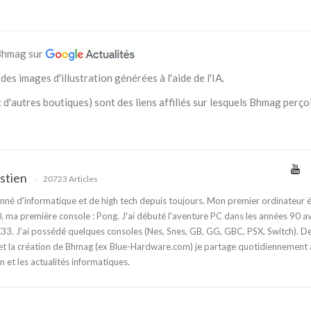
 Bhmag sur
des images d'illustration générées à l'aide de l'IA.
 d'autres boutiques) sont des liens affiliés sur lesquels Bhmag perço
stien
20723 Articles
nné d'informatique et de high tech depuis toujours. Mon premier ordinateur é
 ma première console : Pong. J'ai débuté l'aventure PC dans les années 90 a
3. J'ai possédé quelques consoles (Nes, Snes, GB, GG, GBC, PSX, Switch). D
t la création de Bhmag (ex Blue-Hardware.com) je partage quotidiennement
n et les actualités informatiques.