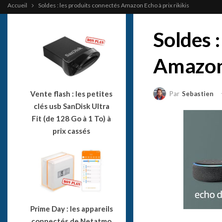
Accueil
Soldes : les produits connectés Amazon Echo à prix rikikis
Soldes 
Amazon 
Vente flash : les petites
Par
Sebastien
clés usb SanDisk Ultra
Fit (de 128 Go à 1 To) à
prix cassés
Prime Day : les appareils
connectés de Netatmo