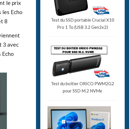
t le prix
 les Echo
Test du SSD portable Crucial X10
et 8
Pro 1 To (USB 3.2 Gen2x2)
viennent
t 3 avec
s Echo
Test du boîtier ORICO PWM2G2
pour SSD M.2 NVMe