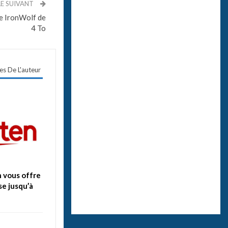
LE SUIVANT
te IronWolf de
4 To
les De L'auteur
n vous offre
se jusqu’à