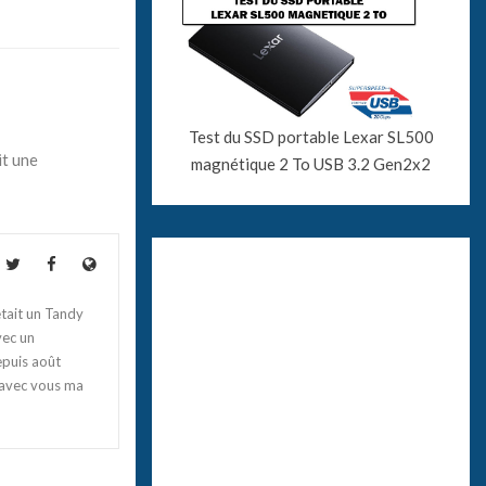
Test du SSD portable Lexar SL500
it une
magnétique 2 To USB 3.2 Gen2x2
tait un Tandy
vec un
epuis août
 avec vous ma