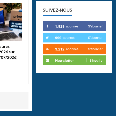
SUIVEZ-NOUS
1,929
abonnés
S'abonner
999
abonnés
S'abonner
leures
3,212
abonnés
S'abonner
2026 sur
/07/2026)
Newsletter
S'inscrire