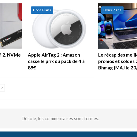
Bons Plans
Bons Plans
 M.2. NVMe
Apple AirTag 2 : Amazon
Le récap des meil
casse le prix du pack de 4 à
promos et soldes 
89€
Bhmag (MAJ le 20
T
Désolé, les commentaires sont fermés.