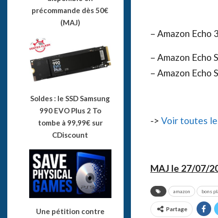
précommande dès 50€
(MAJ)
– Amazon Echo 
– Amazon Echo 
– Amazon Echo 
Soldes : le SSD Samsung
990 EVO Plus 2 To
->
Voir toutes l
tombe à 99,99€ sur
CDiscount
MAJ le 27/07/2
amazon
bons p
Partage
Une pétition contre