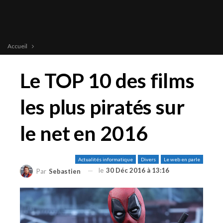
Accueil
Le TOP 10 des films
les plus piratés sur
le net en 2016
Actualités informatique
Divers
Le web en parle
le
30 Déc 2016 à 13:16
Par
Sebastien