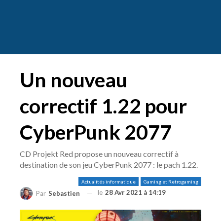
Un nouveau
correctif 1.22 pour
CyberPunk 2077
CD Projekt Red propose un nouveau correctif à
destination de son jeu CyberPunk 2077 : le pach 1.22.
Actualités informatique
Gaming et Retrogaming
le
28 Avr 2021 à 14:19
Par
Sebastien