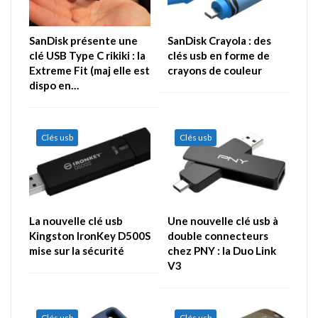
SanDisk présente une
SanDisk Crayola : des
clé USB Type C rikiki : la
clés usb en forme de
Extreme Fit (maj elle est
crayons de couleur
dispo en…
Clés usb
Clés usb
La nouvelle clé usb
Une nouvelle clé usb à
Kingston IronKey D500S
double connecteurs
mise sur la sécurité
chez PNY : la Duo Link
V3
Clés usb
Clés usb