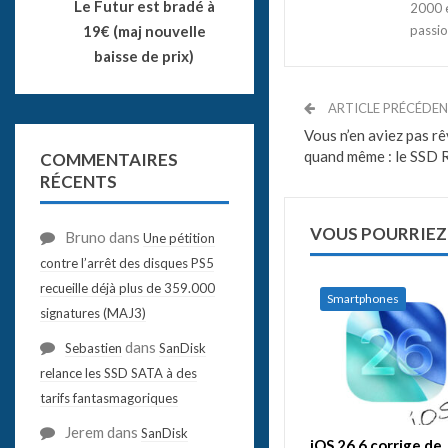
Le Futur est bradé à
2000 e
passio
19€ (maj nouvelle
baisse de prix)
ARTICLE PRÉCÉDE
Vous n’en aviez pas rê
quand même : le SSD 
COMMENTAIRES
RÉCENTS
VOUS POURRIEZ
Bruno
dans
Une pétition
contre l’arrêt des disques PS5
recueille déjà plus de 359.000
Smartphones
signatures (MAJ3)
dans
Sebastien
SanDisk
relance les SSD SATA à des
tarifs fantasmagoriques
Jerem
dans
SanDisk
iOS 26.6 corrige de