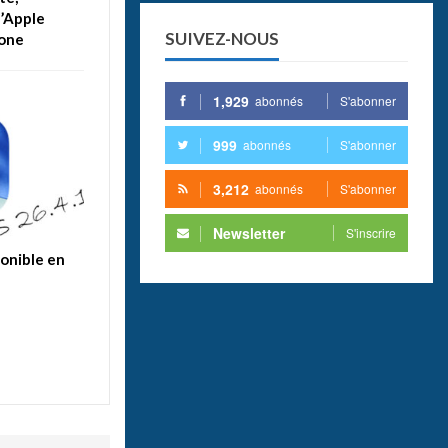
’Apple
SUIVEZ-NOUS
hone
1,929
abonnés
S'abonner
999
abonnés
S'abonner
3,212
abonnés
S'abonner
Newsletter
S'inscrire
ponible en