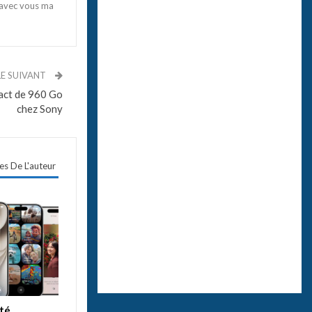
 avec vous ma
LE SUIVANT
act de 960 Go
chez Sony
les De L'auteur
ité,