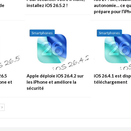
 de
installez iOS 26.5.2 !
autonomie… ce qu
prépare pour l’iP
Smartphones
Smartphones
26.5
Apple déploie iOS 26.4.2 sur
iOS 26.4.1 est dis
one et
les iPhone et améliore la
téléchargement
sécurité
T