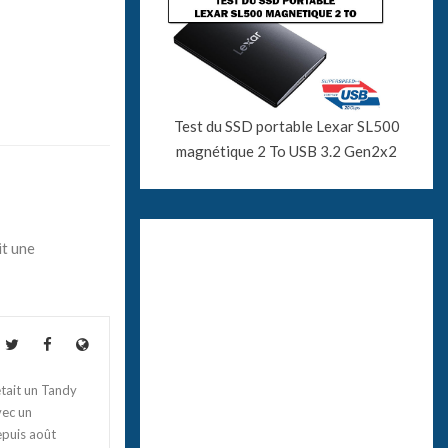
Test du SSD portable Lexar SL500
magnétique 2 To USB 3.2 Gen2x2
it une
tait un Tandy
vec un
epuis août