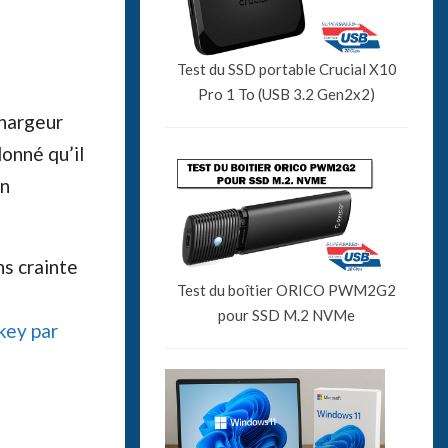
Test du SSD portable Crucial X10
Pro 1 To (USB 3.2 Gen2x2)
chargeur
donné qu’il
on
ns crainte
Test du boîtier ORICO PWM2G2
pour SSD M.2 NVMe
key par