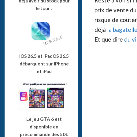
Reste à voir si 
déjà avoir du stock pour
le Jour J
prix de vente du
risque de coûte
déjà
la bagatell
Et que dire
du v
iOS 26.5 et iPadOS 26.5
débarquent sur iPhone
et iPad
Le jeu GTA 6 est
disponible en
précommande dès 50€