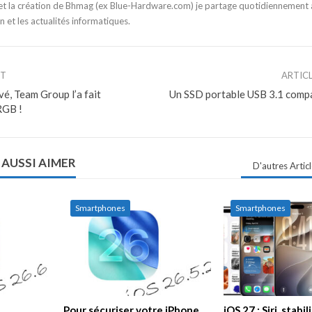
t la création de Bhmag (ex Blue-Hardware.com) je partage quotidiennement
n et les actualités informatiques.
NT
ARTIC
vé, Team Group l’a fait
Un SSD portable USB 3.1 comp
RGB !
 AUSSI AIMER
D'autres Artic
Smartphones
Smartphones
Pour sécuriser votre iPhone,
iOS 27 : Siri, stabil