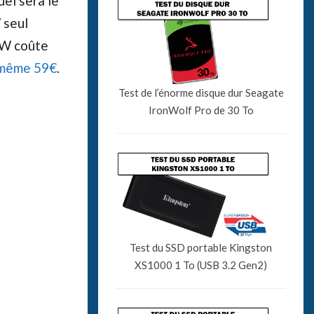
uel sera le
 seul
2W coûte
 même 59€
.
Test de l’énorme disque dur Seagate
IronWolf Pro de 30 To
Test du SSD portable Kingston
XS1000 1 To (USB 3.2 Gen2)