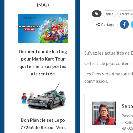
(MAJ)
apple
chargeur
Partage
Dernier tour de karting
Suivez les actualités de
pour Mario Kart Tour
Cet article peut contenir 
qui fermera ses portes
à la rentrée
Les liens vers Amazon (et
commission.
Seba
Passio
Bon Plan : le set Lego
TRS80,
77256 de Retour Vers
486SX3