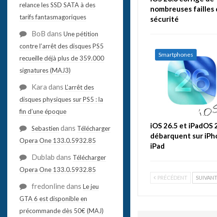
relance les SSD SATA à des
nombreuses failles
tarifs fantasmagoriques
sécurité
BoB
dans
Une pétition
contre l’arrêt des disques PS5
Smartphones
recueille déjà plus de 359.000
signatures (MAJ3)
Kara
dans
L’arrêt des
disques physiques sur PS5 : la
fin d’une époque
iOS 26.5 et iPadOS 
dans
Sebastien
Télécharger
débarquent sur iPh
Opera One 133.0.5932.85
iPad
Dublab
dans
Télécharger
Opera One 133.0.5932.85
PRÉCÉDENT
SUIVAN
fredonline
dans
Le jeu
GTA 6 est disponible en
précommande dès 50€ (MAJ)