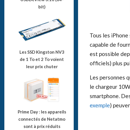
bit)
Tous les iPhone 
capable de four
Les SSD Kingston NV3
est possible dep
de 1 To et 2 To voient
officiels) plus 
leur prix chuter
Les personnes qu
le chargeur 10W 
smartphone. Des
exemple
) peuven
Prime Day : les appareils
connectés de Netatmo
sont à prix réduits