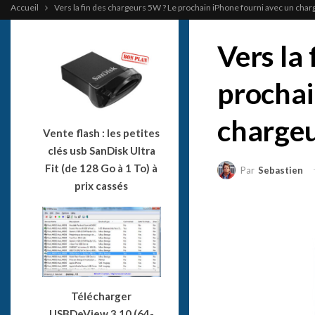
Accueil
Vers la fin des chargeurs 5W ? Le prochain iPhone fourni avec un cha
Vers la
prochai
charge
Vente flash : les petites
clés usb SanDisk Ultra
Fit (de 128 Go à 1 To) à
Par
Sebastien
prix cassés
Télécharger
USBDeView 3.10 (64-