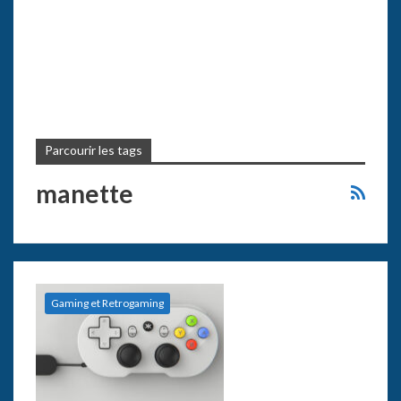
Parcourir les tags
manette
Gaming et Retrogaming