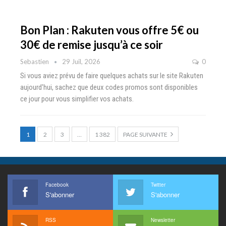
Bon Plan : Rakuten vous offre 5€ ou
30€ de remise jusqu’à ce soir
Sebastien
29 Juil, 2026
0
Si vous aviez prévu de faire quelques achats sur le site Rakuten
aujourd'hui, sachez que deux codes promos sont disponibles
ce jour pour vous simplifier vos achats.
1
2
3
…
1 382
PAGE SUIVANTE
Facebook
Twitter
S'abonner
S'abonner
RSS
Newsletter