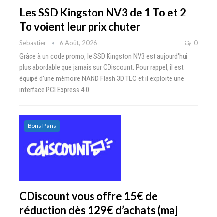
Les SSD Kingston NV3 de 1 To et 2
To voient leur prix chuter
Sebastien
6 Août, 2026
0
Grâce à un code promo, le SSD Kingston NV3 est aujourd'hui
plus abordable que jamais sur CDiscount. Pour rappel, il est
équipé d'une mémoire NAND Flash 3D TLC et il exploite une
interface PCI Express 4.0.
Bons Plans
CDiscount vous offre 15€ de
réduction dès 129€ d’achats (maj