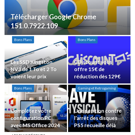
Télécharger Google Chrome
151.0.7922.109
Bons Plans
Bons Plans
Les SSD Kingston
CDiscount vous
NV3 de 1 To et 2 To
offre 15€ de
voient leur prix
réduction dès 129€
chuter
d’achats (maj
Bons Plans
Gaming et Retrogaming
toujours dispo)
Complétez votre
Une pétition contre
configuration PC
l’arrêt des disques
avec MS Office 2024
PS5 recueille déjà
à 19,99€ et Windows
plus de 359.000