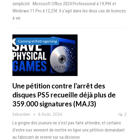
simplicité : Microsoft Office 2024 Professional à 19,99€ et
Windows 11 Pro à 12,25€. Il s'agit dans les deux cas de licences
à vie.
Gaming et Retrogaming
Une pétition contre l’arrêt des
disques PS5 recueille déjà plus de
359.000 signatures (MAJ3)
Sebastien
6 Août, 2026
2
La grogne des joueurs ne s'est pas faite attendre, et certains
d'entre eux viennent de mettre en ligne une pétition demandant
au fabricant de revenir sur sa décision.