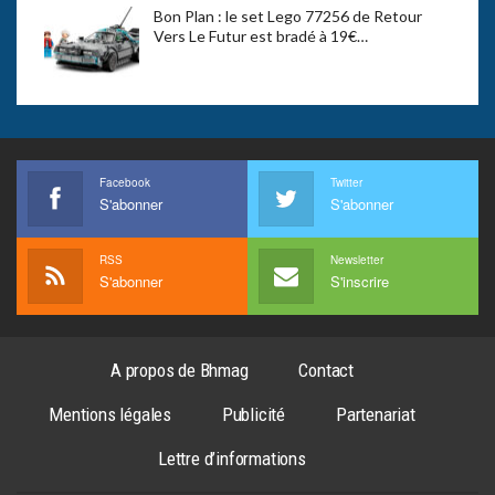
Bon Plan : le set Lego 77256 de Retour
Vers Le Futur est bradé à 19€…
Facebook
Twitter
S'abonner
S'abonner
RSS
Newsletter
S'abonner
S'inscrire
A propos de Bhmag
Contact
Mentions légales
Publicité
Partenariat
Lettre d’informations