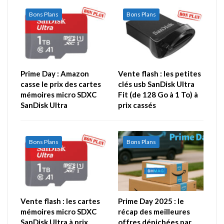
Bons Plans
Bons Plans
Prime Day : Amazon
Vente flash : les petites
casse le prix des cartes
clés usb SanDisk Ultra
mémoires micro SDXC
Fit (de 128 Go à 1 To) à
SanDisk Ultra
prix cassés
Bons Plans
Bons Plans
Vente flash : les cartes
Prime Day 2025 : le
mémoires micro SDXC
récap des meilleures
SanDisk Ultra à prix
offres dénichées par