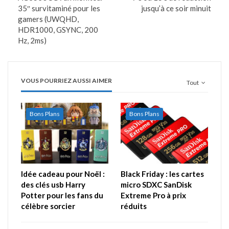
35″ survitaminé pour les
jusqu’à ce soir minuit
gamers (UWQHD,
HDR1000, GSYNC, 200
Hz, 2ms)
VOUS POURRIEZ AUSSI AIMER
Tout
Bons Plans
Bons Plans
Idée cadeau pour Noël :
Black Friday : les cartes
des clés usb Harry
micro SDXC SanDisk
Potter pour les fans du
Extreme Pro à prix
célèbre sorcier
réduits