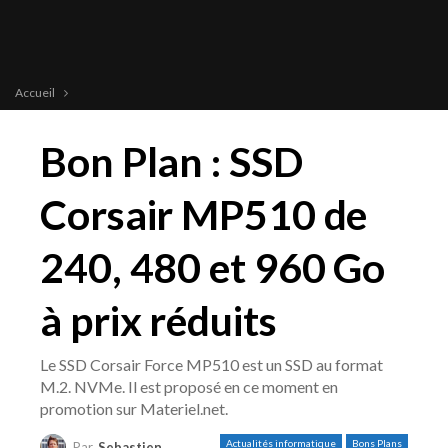
Accueil
Bon Plan : SSD
Corsair MP510 de
240, 480 et 960 Go
à prix réduits
Le SSD Corsair Force MP510 est un SSD au format
M.2. NVMe. Il est proposé en ce moment en
promotion sur Materiel.net.
Actualités informatique
Bons Plans
Par
Sebastien