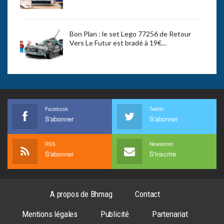
Bon Plan : le set Lego 77256 de Retour
Vers Le Futur est bradé à 19€…
Facebook
Twitter
S'abonner
S'abonner
RSS
Newsletter
S'abonner
S'inscrire
A propos de Bhmag
Contact
Mentions légales
Publicité
Partenariat