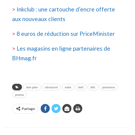
>
Inkclub : une cartouche d’encre offerte
aux nouveaux clients
>
8 euros de réduction sur PriceMinister
>
Les magasins en ligne partenaires de
BHmag.fr
bon plan
cdiscount
code
dell
ldlc
pixmania
promo
Partage