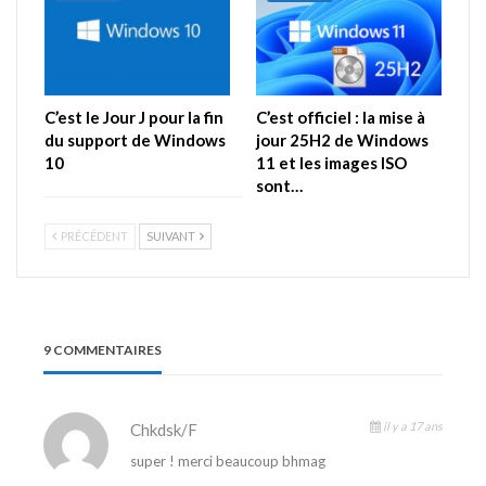
C’est le Jour J pour la fin
C’est officiel : la mise à
du support de Windows
jour 25H2 de Windows
10
11 et les images ISO
sont…
PRÉCÉDENT
SUIVANT
9 COMMENTAIRES
il y a 17 ans
Chkdsk/f
super ! merci beaucoup bhmag