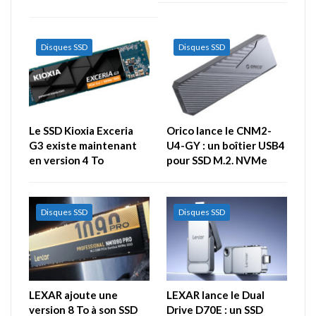
Disques SSD
Disques SSD
Le SSD Kioxia Exceria
Orico lance le CNM2-
G3 existe maintenant
U4-GY : un boîtier USB4
en version 4 To
pour SSD M.2. NVMe
Disques SSD
Disques SSD
LEXAR ajoute une
LEXAR lance le Dual
version 8 To à son SSD
Drive D70E : un SSD