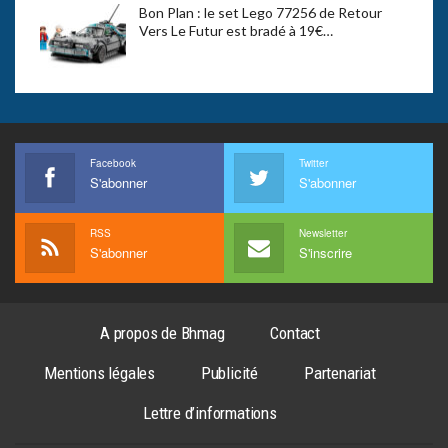
Bon Plan : le set Lego 77256 de Retour
Vers Le Futur est bradé à 19€…
Facebook
Twitter
S'abonner
S'abonner
RSS
Newsletter
S'abonner
S'inscrire
A propos de Bhmag
Contact
Mentions légales
Publicité
Partenariat
Lettre d’informations