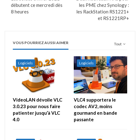
débutent ce mercredi dès
les PME chez Synology :
8 heures
les RackStation RS1221+
et RS1221RP+
VOUS POURRIEZ AUSSI AIMER
Tout
Logiciels
Logiciels
VideoLAN dévoile VLC
VLC4 supportera le
3.0.23 pour nous faire
codec AV2, moins
patienter jusqu’à VLC
gourmand en bande
4.0
passante