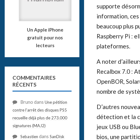
supporte désorm
information, ce
beaucoup plus pu
Un Apple iPhone
Raspberry Pi : e
gratuit pour nos
plateformes.
lecteurs
A noter d’ailleu
Recalbox 7.0 :
COMMENTAIRES
OpenBOR, Solarus
RÉCENTS
nombre de systè
Bruno
dans
Une pétition
D’autres nouvea
contre l’arrêt des disques PS5
détection et la
recueille déjà plus de 273.000
signatures (MAJ2)
jeux USB ou Blue
bios, une partiti
dans
Sebastien
SanDisk