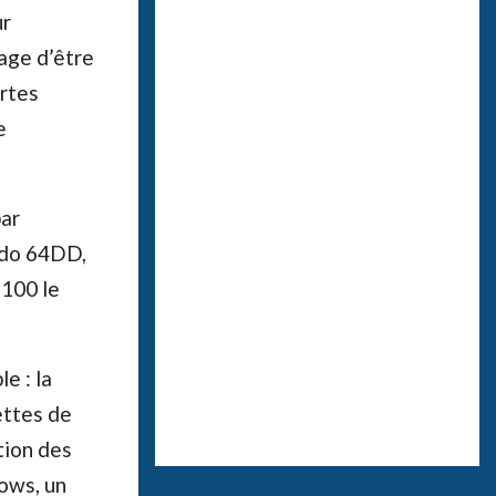
ur
age d’être
artes
e
par
ndo 64DD,
 100 le
e : la
ettes de
tion des
dows, un