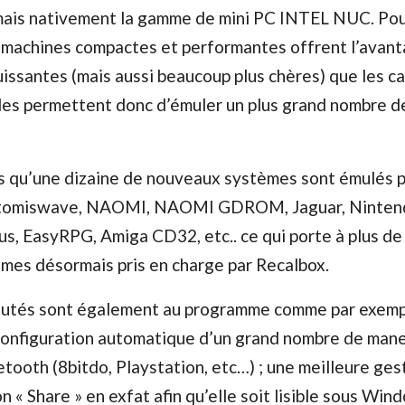
ais nativement la gamme de mini PC INTEL NUC. Po
s machines compactes et performantes offrent l’avant
issantes (mais aussi beaucoup plus chères) que les c
lles permettent donc d’émuler un plus grand nombre d
rs qu’une dizaine de nouveaux systèmes sont émulés 
 Atomiswave, NAOMI, NAOMI GDROM, Jaguar, Ninte
, EasyRPG, Amiga CD32, etc.. ce qui porte à plus de
mes désormais pris en charge par Recalbox.
utés sont également au programme comme par exempl
 configuration automatique d’un grand nombre de man
tooth (8bitdo, Playstation, etc…) ; une meilleure ges
on « Share » en exfat afin qu’elle soit lisible sous Win