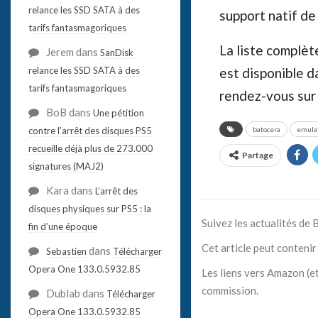
relance les SSD SATA à des
support natif de 
tarifs fantasmagoriques
La liste complè
Jerem
dans
SanDisk
relance les SSD SATA à des
est disponible 
tarifs fantasmagoriques
rendez-vous su
BoB
dans
Une pétition
contre l’arrêt des disques PS5
batocera
emula
recueille déjà plus de 273.000
Partage
signatures (MAJ2)
Kara
dans
L’arrêt des
disques physiques sur PS5 : la
Suivez les actualités de
fin d’une époque
Cet article peut contenir 
dans
Sebastien
Télécharger
Opera One 133.0.5932.85
Les liens vers Amazon (et
commission.
Dublab
dans
Télécharger
Opera One 133.0.5932.85