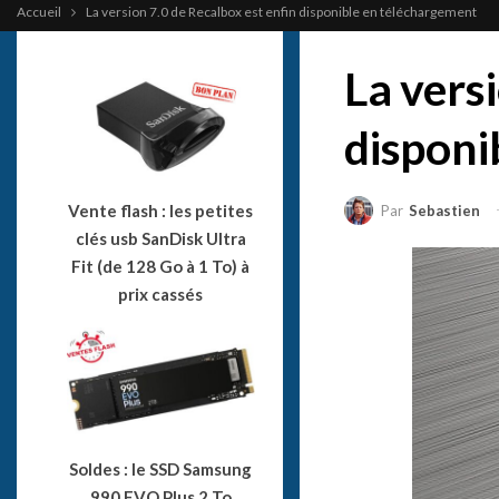
Accueil
La version 7.0 de Recalbox est enfin disponible en téléchargement
La vers
disponi
Vente flash : les petites
Par
Sebastien
clés usb SanDisk Ultra
Fit (de 128 Go à 1 To) à
prix cassés
Soldes : le SSD Samsung
990 EVO Plus 2 To