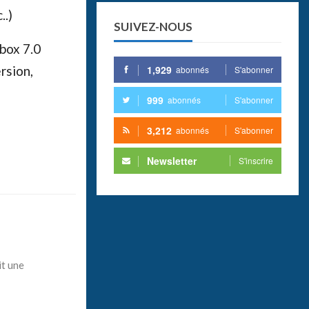
..)
SUIVEZ-NOUS
box 7.0
1,929
rsion,
abonnés
S'abonner
999
abonnés
S'abonner
3,212
abonnés
S'abonner
Newsletter
S'inscrire
it une