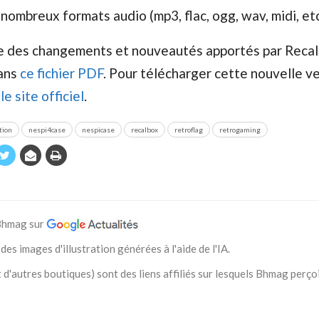
nombreux formats audio (mp3, flac, ogg, wav, midi, etc
te des changements et nouveautés apportés par Recal
dans
ce fichier PDF
. Pour télécharger cette nouvelle ve
r
le site officiel
.
tion
nespi4case
nespicase
recalbox
retroflag
retrogaming
 Bhmag sur
des images d'illustration générées à l'aide de l'IA.
 d'autres boutiques) sont des liens affiliés sur lesquels Bhmag perço