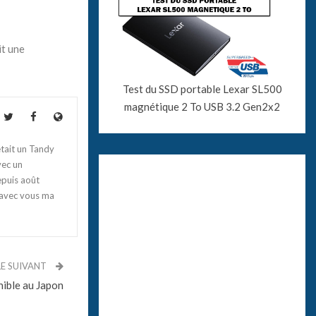
it une
Test du SSD portable Lexar SL500
magnétique 2 To USB 3.2 Gen2x2
tait un Tandy
vec un
epuis août
 avec vous ma
LE SUIVANT
ible au Japon