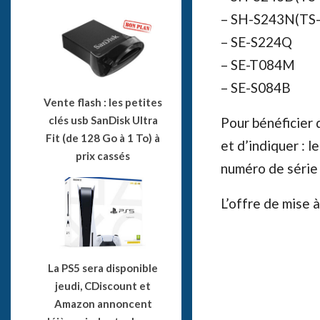
– SH-S243N(TS
– SE-S224Q
– SE-T084M
– SE-S084B
Vente flash : les petites
clés usb SanDisk Ultra
Pour bénéficier d
Fit (de 128 Go à 1 To) à
et d’indiquer : 
prix cassés
numéro de série
L’offre de mise à
La PS5 sera disponible
jeudi, CDiscount et
Amazon annoncent