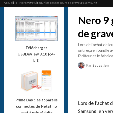
Accueil
Nero 9 gratuit pour les possesseurs de graveurs Samsung
Nero 9 
de gra
Lors de l’achat de l
Télécharger
ont reçu en bundle av
USBDeView 3.10 (64-
l’éditeur et le fabri
bit)
Par
Sebastien
Prime Day : les appareils
Lors de l’achat 
connectés de Netatmo
Samsung, en vers
sont à prix réduits