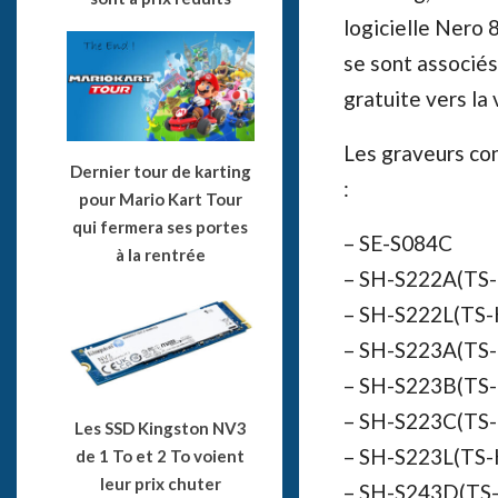
logicielle Nero 8
se sont associés
gratuite vers la 
Les graveurs con
Dernier tour de karting
:
pour Mario Kart Tour
qui fermera ses portes
– SE-S084C
à la rentrée
– SH-S222A(TS
– SH-S222L(TS
– SH-S223A(TS
– SH-S223B(TS
– SH-S223C(TS
Les SSD Kingston NV3
– SH-S223L(TS
de 1 To et 2 To voient
leur prix chuter
– SH-S243D(TS