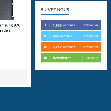
SUIVEZ-NOUS
1,929
abonnés
S'abonner
 Samsung 870
radé à
999
abonnés
S'abonner
3,212
abonnés
S'abonner
Newsletter
S'inscrire