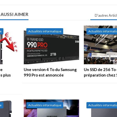
 AUSSI AIMER
D'autres Artic
ue
Actualités informatique
Actualités informat
re
Une version 4 To du Samsung
Un SSD de 256 To 
s plus
990 Pro est annoncée
préparation chez
ue
Actualités informatique
Actualités informat