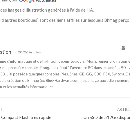
des images d'illustration générées à l'aide de l'IA.
 d'autres boutiques) sont des liens affiliés sur lesquels Bhmag perço
stien
20726 Articles
nné d'informatique et de high tech depuis toujours. Mon premier ordinateur é
 ma première console : Pong. J'ai débuté l'aventure PC dans les années 90 a
3. J'ai possédé quelques consoles (Nes, Snes, GB, GG, GBC, PSX, Switch). D
t la création de Bhmag (ex Blue-Hardware.com) je partage quotidiennement
n et les actualités informatiques.
NT
ARTIC
 Compact Flash très rapide
Un SSD de 512Go dispon