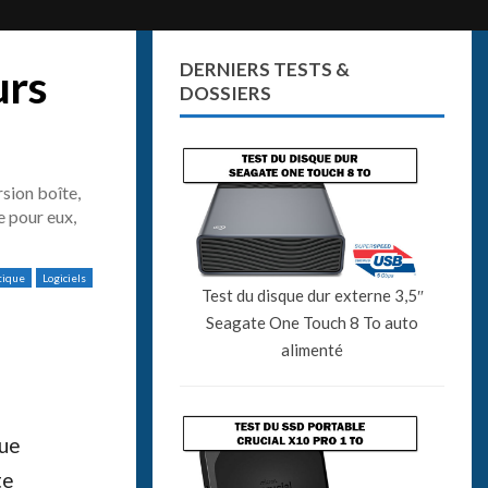
DERNIERS TESTS &
urs
DOSSIERS
rsion boîte,
e pour eux,
tique
Logiciels
Test du disque dur externe 3,5″
Seagate One Touch 8 To auto
alimenté
que
te