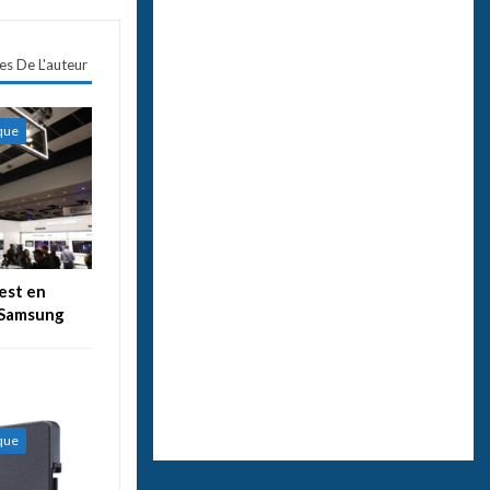
les De L'auteur
ique
est en
 Samsung
ique