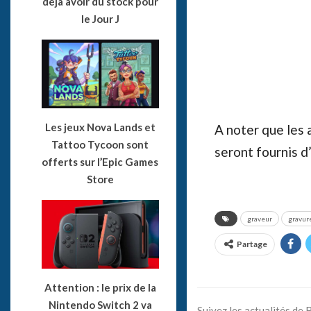
déjà avoir du stock pour
le Jour J
Les jeux Nova Lands et
A noter que les
Tattoo Tycoon sont
seront fournis d
offerts sur l’Epic Games
Store
graveur
gravur
Partage
Attention : le prix de la
Nintendo Switch 2 va
Suivez les actualités de