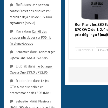
BoB
dans
Une pétition
contre l’arrêt des disques PS5
recueille déjà plus de 359.000
signatures (MAJ3)
Bon Plan : les SSD 
870 QVO de 1, 2, 4 e
Kara
dans
L’arrêt des
prix déglingo ! (maj)
disques physiques sur PS5 : la
fin d’une époque
PRÉCÉDENT
SUIVAN
dans
Sebastien
Télécharger
Opera One 133.0.5932.85
Dublab
dans
Télécharger
Opera One 133.0.5932.85
fredonline
dans
Le jeu
GTA 6 est disponible en
précommande dès 50€ (MAJ)
dans
Sebastien
Plusieurs
NAS UGREEN sont à prix réduits