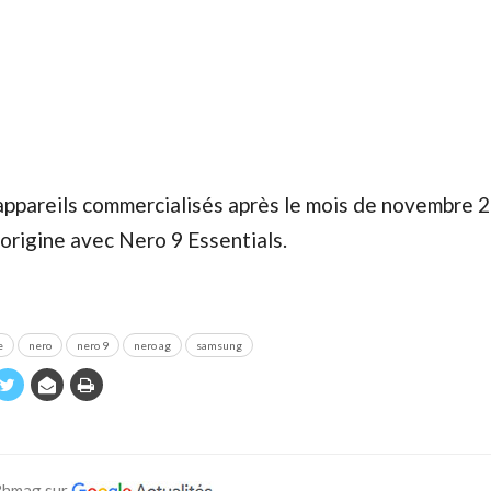
 appareils commercialisés après le mois de novembre 
’origine avec Nero 9 Essentials.
e
nero
nero 9
nero ag
samsung
 Bhmag sur