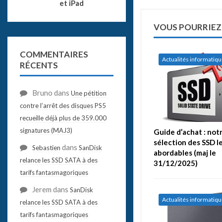
et iPad
VOUS POURRIEZ
COMMENTAIRES
Actualités informatiq
RÉCENTS
Bruno
dans
Une pétition
contre l’arrêt des disques PS5
recueille déjà plus de 359.000
signatures (MAJ3)
Guide d’achat : not
sélection des SSD le
dans
Sebastien
SanDisk
abordables (maj le
relance les SSD SATA à des
31/12/2025)
tarifs fantasmagoriques
Jerem
dans
SanDisk
Actualités informatiq
relance les SSD SATA à des
tarifs fantasmagoriques