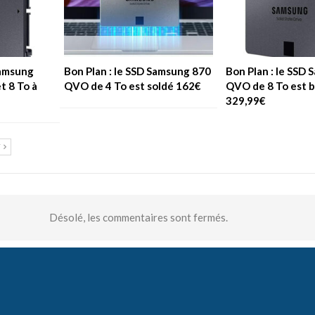
Samsung
Bon Plan : le SSD Samsung 870
Bon Plan : le SSD
t 8 To à
QVO de 4 To est soldé 162€
QVO de 8 To est b
329,99€
T
Désolé, les commentaires sont fermés.