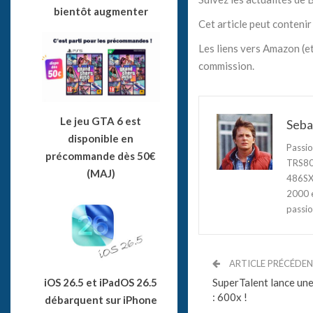
bientôt augmenter
Cet article peut contenir 
Les liens vers Amazon (et
commission.
Le jeu GTA 6 est
Seba
disponible en
Passio
précommande dès 50€
TRS80,
(MAJ)
486SX3
2000 e
passio
ARTICLE PRÉCÉDE
SuperTalent lance une
iOS 26.5 et iPadOS 26.5
: 600x !
débarquent sur iPhone