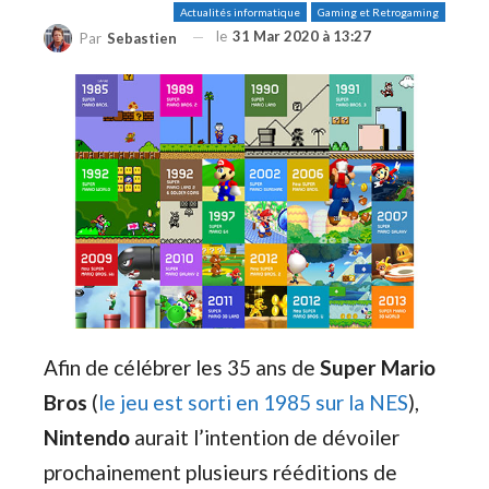
Actualités informatique
Gaming et Retrogaming
le
31 Mar 2020 à 13:27
Par
Sebastien
Afin de célébrer les 35 ans de
Super Mario
Bros
(
le jeu est sorti en 1985 sur la NES
),
Nintendo
aurait l’intention de dévoiler
prochainement plusieurs rééditions de