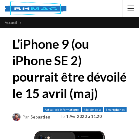
Accueil
L’iPhone 9 (ou
iPhone SE 2)
pourrait être dévoilé
le 15 avril (maj)
Actualités informatique
Multimédia
Smartphones
le
1 Avr 2020 à 11:20
Par
Sebastien