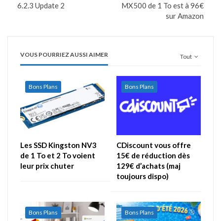
6.2.3 Update 2
MX500 de 1 To est à 96€
sur Amazon
VOUS POURRIEZ AUSSI AIMER
Tout
Bons Plans
Bons Plans
Les SSD Kingston NV3
CDiscount vous offre
de 1 To et 2 To voient
15€ de réduction dès
leur prix chuter
129€ d’achats (maj
toujours dispo)
Bons Plans
Bons Plans