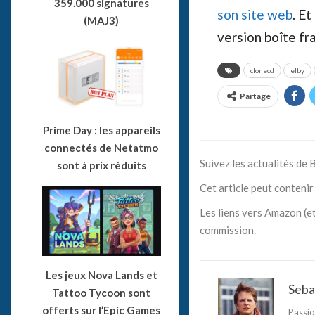
359.000 signatures
son site web
. Et
(MAJ3)
version boîte fr
clonecd
elby
Partage
Prime Day : les appareils
connectés de Netatmo
Suivez les actualités de
sont à prix réduits
Cet article peut contenir 
Les liens vers Amazon (et
commission.
Les jeux Nova Lands et
Seba
Tattoo Tycoon sont
offerts sur l’Epic Games
Passio