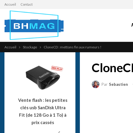
Accueil
Contact
Accueil
Stockage
CloneCD : mettons fin aux rumeurs !
CloneCD
Par
Sebastien
Vente flash : les petites
clés usb SanDisk Ultra
Fit (de 128 Go à 1 To) à
prix cassés