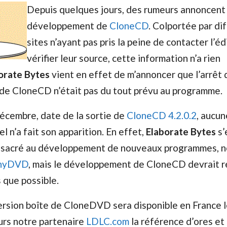
Depuis quelques jours, des rumeurs annoncent l
développement de
CloneCD
. Colportée par di
sites n’ayant pas pris la peine de contacter l’éd
vérifier leur source, cette information n’a rien
orate Bytes
vient en effet de m’annoncer que l’arrêt 
e CloneCD n’était pas du tout prévu au programme.
écembre, date de la sortie de
CloneCD 4.2.0.2
, aucun
el n’a fait son apparition. En effet,
Elaborate Bytes
s’
nsacré au développement de nouveaux programmes, 
nyDVD
, mais le développement de CloneCD devrait 
s que possible.
ersion boîte de CloneDVD sera disponible en France l
eurs notre partenaire
LDLC.com
la référence d’ores et 