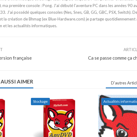
 ma première console : Pong. J'ai débuté l'aventure PC dans les années 90 a
3. J'ai possédé quelques consoles (Nes, Snes, GB, GG, GBC, PSX, Switch). D
t la création de Bhmag (ex Blue-Hardware.com) je partage quotidiennement
n et les actualités informatiques.
NT
ARTIC
ersion française
Ca se passe comme ça 
 AUSSI AIMER
D'autres Artic
Stockage
Actualités informat