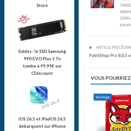
Store
TRS80,
486SX3
2000 e
passio
ARTICLE PRÉCÉDE
Soldes : le SSD Samsung
PaintShop Pro 8.03 v
990 EVO Plus 2 To
tombe à 99,99€ sur
CDiscount
VOUS POURRIEZ
Stockage
iOS 26.5 et iPadOS 26.5
débarquent sur iPhone