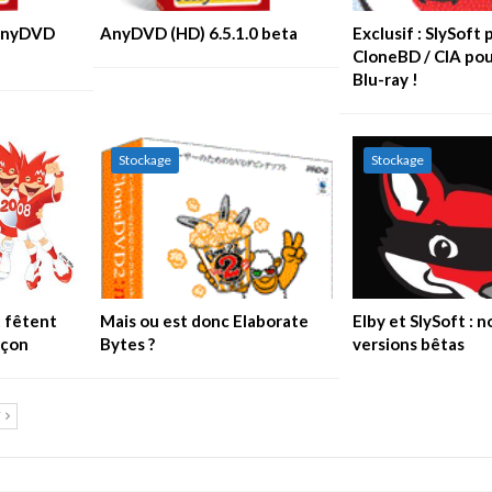
 AnyDVD
AnyDVD (HD) 6.5.1.0 beta
Exclusif : SlySoft
CloneBD / CIA pou
Blu-ray !
Stockage
Stockage
t fêtent
Mais ou est donc Elaborate
Elby et SlySoft : 
açon
Bytes ?
versions bêtas
T