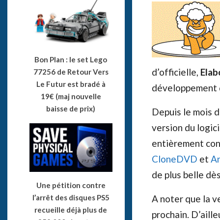
Bon Plan : le set Lego
d’officielle,
Elab
77256 de Retour Vers
Le Futur est bradé à
développement d
19€ (maj nouvelle
baisse de prix)
Depuis le mois d
version du logici
entièrement co
CloneDVD
et
A
de plus belle dè
Une pétition contre
A noter que la v
l’arrêt des disques PS5
recueille déjà plus de
prochain. D’aill