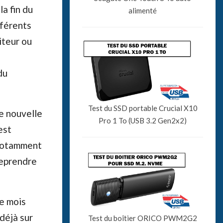
a fin du
alimenté
fférents
iteur ou
du
Test du SSD portable Crucial X10
e nouvelle
Pro 1 To (USB 3.2 Gen2x2)
est
notamment
reprendre
e mois
déjà sur
Test du boîtier ORICO PWM2G2