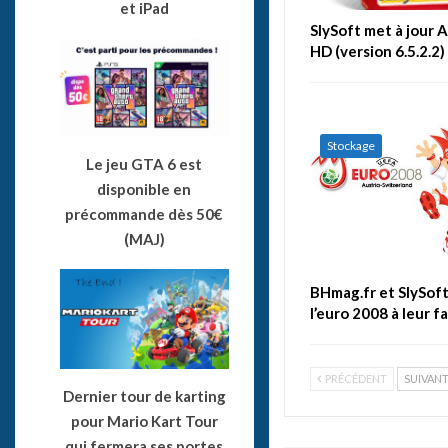
et iPad
SlySoft met à jour
HD (version 6.5.2.2)
Stockage
Le jeu GTA 6 est
disponible en
précommande dès 50€
(MAJ)
BHmag.fr et SlySof
l’euro 2008 à leur f
PRÉCÉDENT
SUIVAN
Dernier tour de karting
pour Mario Kart Tour
qui fermera ses portes