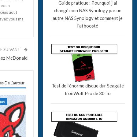
Guide pratique : Pourquoi j’ai
vec un
changé mon NAS Synology par un
epuis août
autre NAS Synology et comment je
 avec vous ma
l’ai boosté
LE SUIVANT
chez McDonald
les De L'auteur
Test de l’énorme disque dur Seagate
IronWolf Pro de 30 To
ique