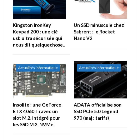
Kingston IronKey
Un SSD minuscule chez
Keypad 200 : une clé
Sabrent : le Rocket
usb ultra sécurisée qui
Nano V2
nous dit quelquechose..
Actualités informatique
Actualités informatique
Insolite : une GeForce
ADATA officialise son
RTX 4060 Ti avec un
SSD PCIe 5.0 Legend
slot M.2. intégré pour
970 (maj : tarifs)
les SSD M.2. NVMe