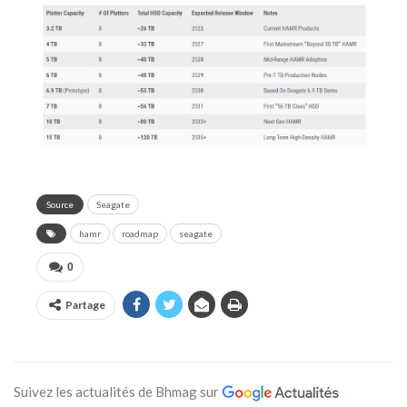
Source
Seagate
hamr
roadmap
seagate
0
Partage
Suivez les actualités de Bhmag sur