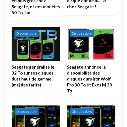
en plus gros chez
disque dur de 44 To
Seagate, et des modèles
chez Seagate !
50 To l’an…
Disques durs
Disques durs
Seagate généralise le
Seagate annonce la
32 To sur ses disques
disponibilité des
durs haut de gamme
disques durs IronWolf
(maj des tarifs)
Pro 30 To et Exos M 30
To
Disques durs
Disques durs