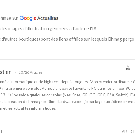
 Bhmag sur
des images d'illustration générées à l'aide de l'IA.
 d'autres boutiques) sont des liens affiliés sur lesquels Bhmag perço
stien
20726 Articles
nné d'informatique et de high tech depuis toujours. Mon premier ordinateur é
 ma première console : Pong. J'ai débuté l'aventure PC dans les années 90 a
3. J'ai possédé quelques consoles (Nes, Snes, GB, GG, GBC, PSX, Switch). D
t la création de Bhmag (ex Blue-Hardware.com) je partage quotidiennement
n et les actualités informatiques.
NT
ARTIC