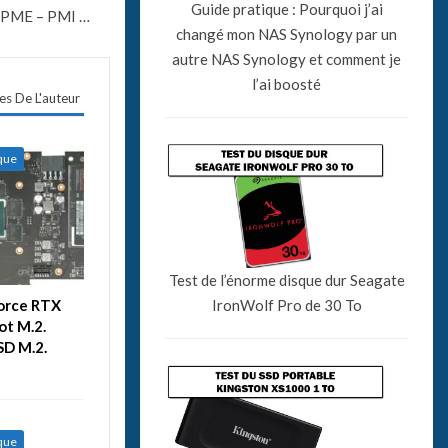
Guide pratique : Pourquoi j’ai
 PME – PMI …
changé mon NAS Synology par un
autre NAS Synology et comment je
l’ai boosté
les De L'auteur
ique
Test de l’énorme disque dur Seagate
Force RTX
IronWolf Pro de 30 To
ot M.2.
SD M.2.
ique