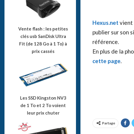
Hexus.net
vient
Vente flash : les petites
publier sur son 
clés usb SanDisk Ultra
référence.
Fit (de 128 Go à 1 To) à
En plus de la ph
prix cassés
cette page
.
Les SSD Kingston NV3
de 1 To et 2 To voient
leur prix chuter
Partage