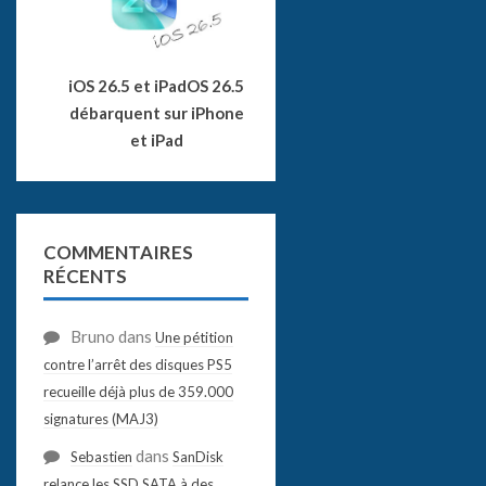
iOS 26.5 et iPadOS 26.5
débarquent sur iPhone
et iPad
COMMENTAIRES
RÉCENTS
Bruno
dans
Une pétition
contre l’arrêt des disques PS5
recueille déjà plus de 359.000
signatures (MAJ3)
dans
Sebastien
SanDisk
relance les SSD SATA à des