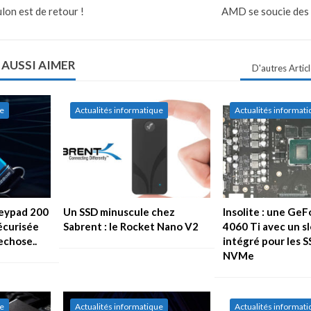
lon est de retour !
AMD se soucie des
 AUSSI AIMER
D'autres Artic
ue
Actualités informatique
Actualités informat
Keypad 200
Un SSD minuscule chez
Insolite : une Ge
sécurisée
Sabrent : le Rocket Nano V2
4060 Ti avec un sl
echose..
intégré pour les S
NVMe
ue
Actualités informatique
Actualités informat