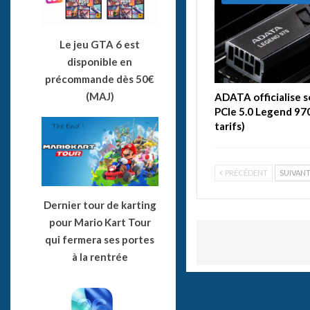
Le jeu GTA 6 est
disponible en
précommande dès 50€
(MAJ)
ADATA officialise 
PCIe 5.0 Legend 970
tarifs)
PRÉCÉDENT
SUIVAN
Dernier tour de karting
pour Mario Kart Tour
qui fermera ses portes
à la rentrée