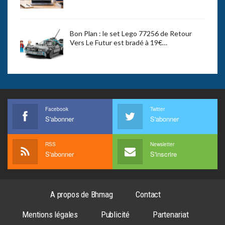
Bon Plan : le set Lego 77256 de Retour
Vers Le Futur est bradé à 19€…
Facebook
Twitter
S'abonner
S'abonner
RSS
Newsletter
S'abonner
S'inscrire
A propos de Bhmag
Contact
Mentions légales
Publicité
Partenariat