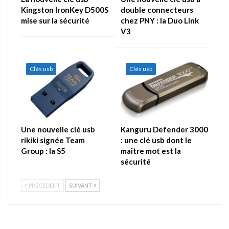
Kingston IronKey D500S
double connecteurs
mise sur la sécurité
chez PNY : la Duo Link
V3
Clés usb
Clés usb
Une nouvelle clé usb
Kanguru Defender 3000
rikiki signée Team
: une clé usb dont le
Group : la S5
maître mot est la
sécurité
PRÉCÉDENT
SUIVANT