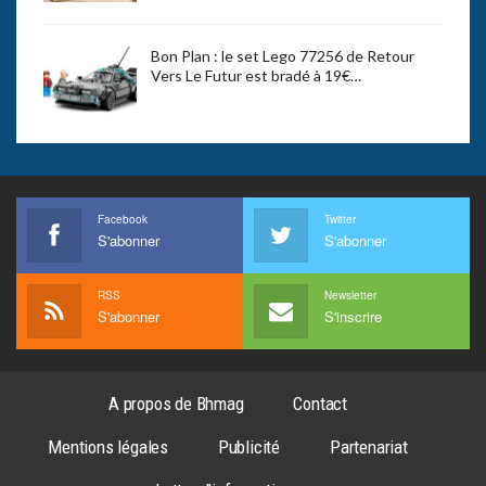
Bon Plan : le set Lego 77256 de Retour
Vers Le Futur est bradé à 19€…
Facebook
Twitter
S'abonner
S'abonner
RSS
Newsletter
S'abonner
S'inscrire
A propos de Bhmag
Contact
Mentions légales
Publicité
Partenariat