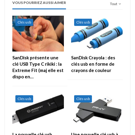
VOUS POURRIEZ AUSSI AIMER
Tout
Clés usb
Clés usb
SanDisk présente une
SanDisk Crayola : des
clé USB Type C rikiki : la
clés usb en forme de
Extreme Fit (maj elle est
crayons de couleur
dispo en…
Clés usb
Clés usb
La nouvelle clé usb
Une nouvelle clé usb à