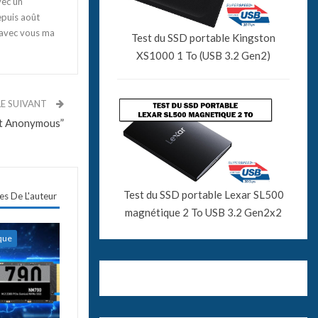
vec un
epuis août
 avec vous ma
Test du SSD portable Kingston
XS1000 1 To (USB 3.2 Gen2)
LE SUIVANT
tit Anonymous”
Test du SSD portable Lexar SL500
les De L'auteur
magnétique 2 To USB 3.2 Gen2x2
ique