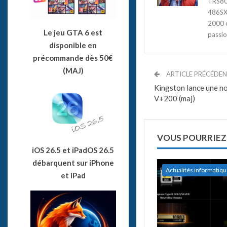
TRS80,
486SX3
2000 e
Le jeu GTA 6 est
passio
disponible en
précommande dès 50€
(MAJ)
ARTICLE PRÉCÉDE
Kingston lance une nou
V+200 (maj)
VOUS POURRIEZ
iOS 26.5 et iPadOS 26.5
débarquent sur iPhone
Actualités informatiq
et iPad