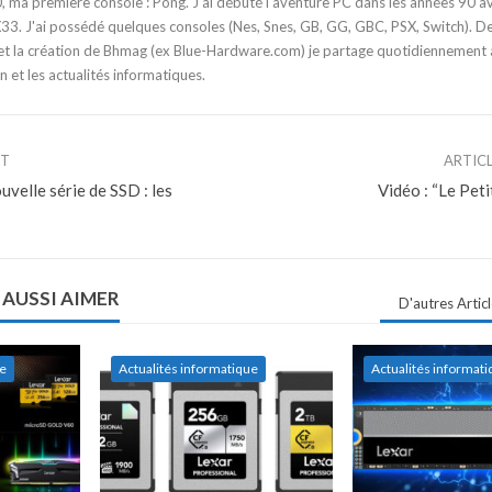
 ma première console : Pong. J'ai débuté l'aventure PC dans les années 90 a
3. J'ai possédé quelques consoles (Nes, Snes, GB, GG, GBC, PSX, Switch). D
t la création de Bhmag (ex Blue-Hardware.com) je partage quotidiennement
n et les actualités informatiques.
NT
ARTIC
velle série de SSD : les
Vidéo : “Le Pe
 AUSSI AIMER
D'autres Artic
ue
Actualités informatique
Actualités informat