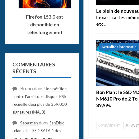
Le plein de nouvea
Firefox 153.0 est
Lexar : cartes mémo
etc..
disponible en
téléchargement
Actualités informatiq
COMMENTAIRES
RÉCENTS
Bruno
dans
Une pétition
Bon Plan : le SSD M.
contre l’arrêt des disques PS5
NM610 Pro de 2 To 
recueille déjà plus de 359.000
89,99€
signatures (MAJ3)
dans
Sebastien
SanDisk
PRÉCÉDENT
SUIVAN
relance les SSD SATA à des
tarifs fantasmagoriques