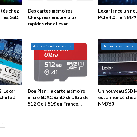
utés chez
Des cartes mémoires
Lexar lance un n
ires, SSD,
CFexpress encore plus
PCIe 4.0 : le NM79
rapides chez Lexar
ue
Actualités informatique
Actualités informat
2. Lexar
Bon Plan : la carte mémoire
Un nouveau SSD 
chute à
micro SDXC SanDisk Ultra de
est annoncé chez L
512 Go à 51€ en France…
NM760
T