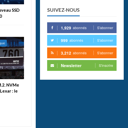
SUIVEZ-NOUS
ouveau SSD
0
1,929
abonnés
S'abonner
999
abonnés
S'abonner
ique
3,212
abonnés
S'abonner
Newsletter
S'inscrire
M.2. NVMe
exar : le