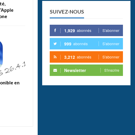
ité,
’Apple
SUIVEZ-NOUS
hone
1,929
abonnés
S'abonner
999
abonnés
S'abonner
3,212
abonnés
S'abonner
Newsletter
S'inscrire
ponible en