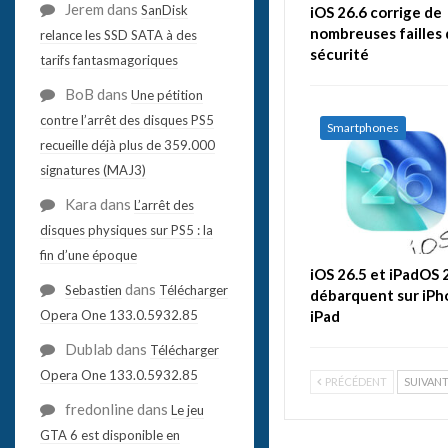
Jerem
dans
SanDisk
iOS 26.6 corrige de
nombreuses failles
relance les SSD SATA à des
sécurité
tarifs fantasmagoriques
BoB
dans
Une pétition
contre l’arrêt des disques PS5
Smartphones
recueille déjà plus de 359.000
signatures (MAJ3)
Kara
dans
L’arrêt des
disques physiques sur PS5 : la
fin d’une époque
iOS 26.5 et iPadOS 
dans
Sebastien
Télécharger
débarquent sur iPh
Opera One 133.0.5932.85
iPad
Dublab
dans
Télécharger
Opera One 133.0.5932.85
PRÉCÉDENT
SUIVAN
fredonline
dans
Le jeu
GTA 6 est disponible en