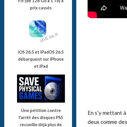
Fit (de 128 Go à 1 To) à
prix cassés
iOS 26.5 et iPadOS 26.5
débarquent sur iPhone
et iPad
Une pétition contre
En s’y mettant à 
l’arrêt des disques PS5
deux comme des b
recueille déjà plus de