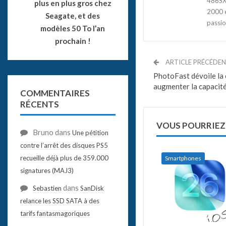
486SX3
plus en plus gros chez
2000 e
Seagate, et des
passio
modèles 50 To l’an
prochain !
ARTICLE PRÉCÉDE
PhotoFast dévoile la
augmenter la capacit
COMMENTAIRES
RÉCENTS
VOUS POURRIEZ
Bruno
dans
Une pétition
contre l’arrêt des disques PS5
recueille déjà plus de 359.000
Smartphones
signatures (MAJ3)
dans
Sebastien
SanDisk
relance les SSD SATA à des
tarifs fantasmagoriques