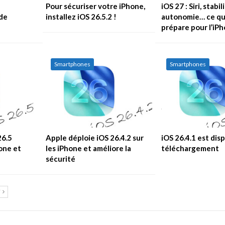
Pour sécuriser votre iPhone,
iOS 27 : Siri, stabil
 de
installez iOS 26.5.2 !
autonomie… ce qu
prépare pour l’iP
Smartphones
Smartphones
26.5
Apple déploie iOS 26.4.2 sur
iOS 26.4.1 est dis
one et
les iPhone et améliore la
téléchargement
sécurité
T