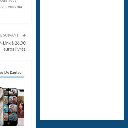
epuis août
 avec vous ma
LE SUIVANT
P-Link à 26,90
euros livrés
les De L'auteur