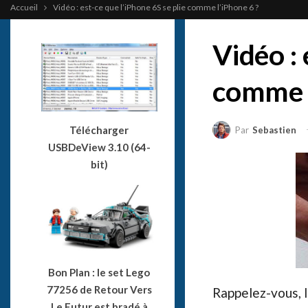
Accueil
Vidéo : est-ce que l’iPhone 6S se plie comme l’iPhone 6 ?
Vidéo : 
comme l
Télécharger
Par
Sebastien
USBDeView 3.10 (64-
bit)
Bon Plan : le set Lego
77256 de Retour Vers
Rappelez-vous, l
Le Futur est bradé à