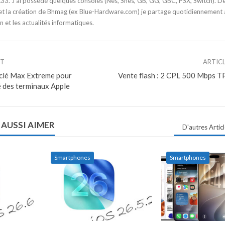
3. J'ai possédé quelques consoles (Nes, Snes, GB, GG, GBC, PSX, Switch). D
t la création de Bhmag (ex Blue-Hardware.com) je partage quotidiennement
n et les actualités informatiques.
NT
ARTIC
 clé Max Extreme pour
Vente flash : 2 CPL 500 Mbps T
é des terminaux Apple
 AUSSI AIMER
D'autres Artic
Smartphones
Smartphones