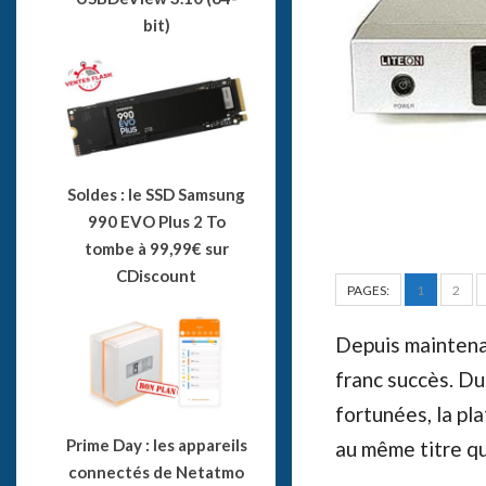
bit)
Soldes : le SSD Samsung
990 EVO Plus 2 To
tombe à 99,99€ sur
CDiscount
PAGES:
1
2
Depuis maintena
franc succès. D
fortunées, la p
Prime Day : les appareils
au même titre qu
connectés de Netatmo