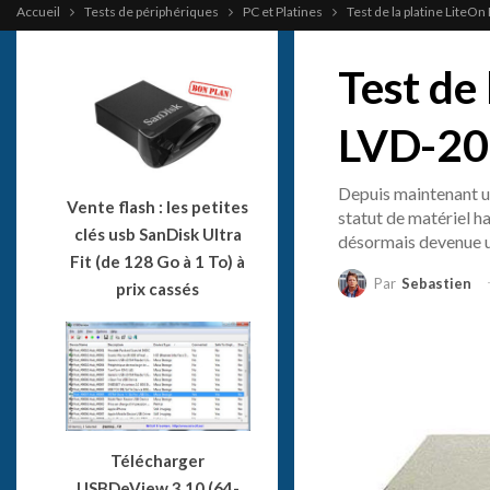
Accueil
Tests de périphériques
PC et Platines
Test de la platine Lite
Test de
LVD-2
Depuis maintenant un
Vente flash : les petites
statut de matériel h
clés usb SanDisk Ultra
désormais devenue 
Fit (de 128 Go à 1 To) à
Par
Sebastien
prix cassés
Télécharger
USBDeView 3.10 (64-