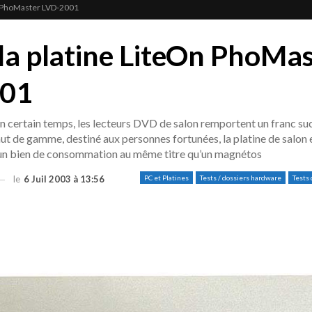
On PhoMaster LVD-2001
 la platine LiteOn PhoMa
001
 certain temps, les lecteurs DVD de salon remportent un franc su
aut de gamme, destiné aux personnes fortunées, la platine de salon 
un bien de consommation au même titre qu’un magnétos
le
6 Juil 2003 à 13:56
PC et Platines
Tests / dossiers hardware
Tests