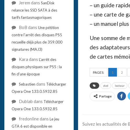
Jerem
dans
SanDisk
– un guide rapid
relance les SSD SATA à des
– une carte de g
tarifs fantasmagoriques
– un manuel plu
BoB
dans
Une pétition
contre l’arrêt des disques PS5
Une somme de ma
recueille déjà plus de 359.000
des adaptateurs 
signatures (MAJ3)
de cartes mémoi
Kara
dans
L’arrêt des
disques physiques sur PS5 : la
PAGES:
1
2
fin d’une époque
dans
Sebastien
Télécharger
dvd
lecteur
Opera One 133.0.5932.85
Partage
Dublab
dans
Télécharger
Opera One 133.0.5932.85
fredonline
dans
Le jeu
Suivez les actualités de
GTA 6 est disponible en