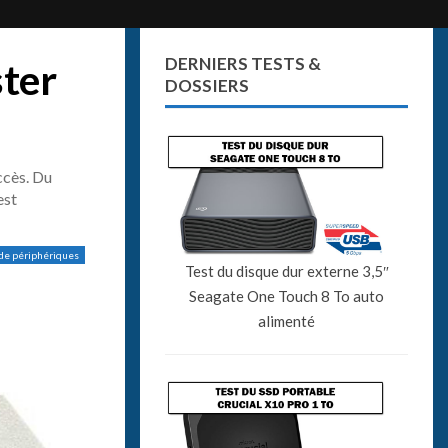
DERNIERS TESTS &
ster
DOSSIERS
ccès. Du
est
 de périphériques
Test du disque dur externe 3,5″
Seagate One Touch 8 To auto
alimenté