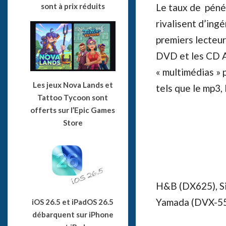
sont à prix réduits
Le taux de pénét
rivalisent d’ing
premiers lecteur
DVD et les CD Au
« multimédias » 
Les jeux Nova Lands et
tels que le mp3, 
Tattoo Tycoon sont
offerts sur l’Epic Games
Store
H&B (DX625), Si
Yamada (DVX-550
iOS 26.5 et iPadOS 26.5
débarquent sur iPhone