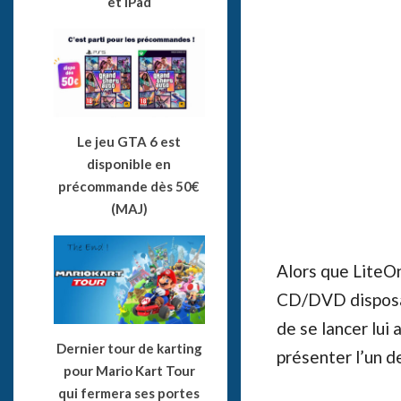
et iPad
Le jeu GTA 6 est
disponible en
précommande dès 50€
(MAJ)
Alors que LiteOn
CD/DVD disposant
de se lancer lui
Dernier tour de karting
présenter l’un d
pour Mario Kart Tour
qui fermera ses portes