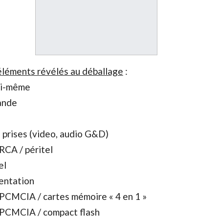
 éléments révélés au déballage
:
lui-même
ande
 prises (video, audio G&D)
RCA / péritel
el
mentation
 PCMCIA / cartes mémoire « 4 en 1 »
 PCMCIA / compact flash