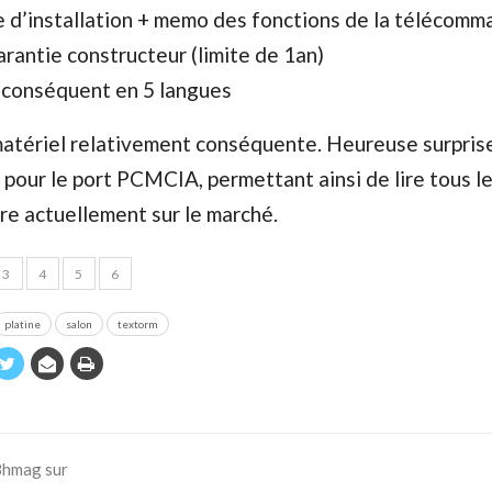
e d’installation + memo des fonctions de la télécomm
arantie constructeur (limite de 1an)
s conséquent en 5 langues
tériel relativement conséquente. Heureuse surpris
pour le port PCMCIA, permettant ainsi de lire tous l
re actuellement sur le marché.
3
4
5
6
platine
salon
textorm
 Bhmag sur