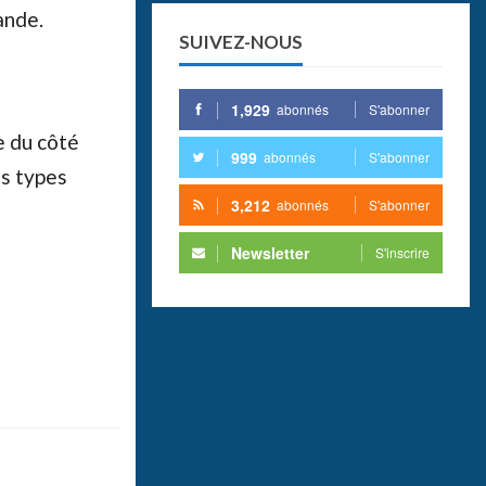
ande.
SUIVEZ-NOUS
1,929
abonnés
S'abonner
e du côté
999
abonnés
S'abonner
es types
3,212
abonnés
S'abonner
Newsletter
S'inscrire