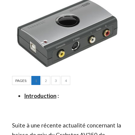
PAGES:
1
2
3
4
Introduction
:
Suite à une récente actualité concernant la
baisse de prix du Grabster AV250 de