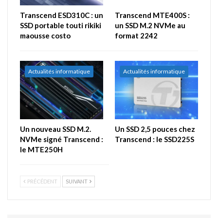
Transcend ESD310C : un
Transcend MTE400S :
SSD portable touti rikiki
un SSD M.2 NVMe au
maousse costo
format 2242
Actualités informatique
Actualités informatique
Un nouveau SSD M.2.
Un SSD 2,5 pouces chez
NVMe signé Transcend :
Transcend : le SSD225S
le MTE250H
PRÉCÉDENT
SUIVANT