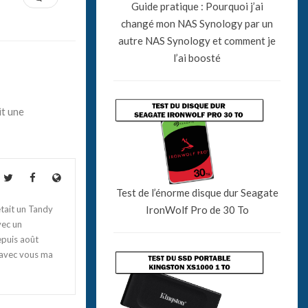
Guide pratique : Pourquoi j’ai
changé mon NAS Synology par un
autre NAS Synology et comment je
l’ai boosté
it une
Test de l’énorme disque dur Seagate
IronWolf Pro de 30 To
tait un Tandy
vec un
epuis août
 avec vous ma