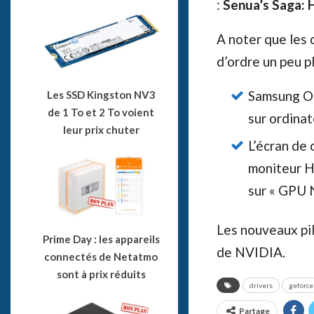
:
Senua’s Saga: 
A noter que les
d’ordre un peu pl
Samsung Od
Les SSD Kingston NV3
de 1 To et 2 To voient
sur ordina
leur prix chuter
L’écran de 
moniteur H
sur « GPU 
Les nouveaux pi
Prime Day : les appareils
de NVIDIA.
connectés de Netatmo
sont à prix réduits
drivers
geforce
Partage