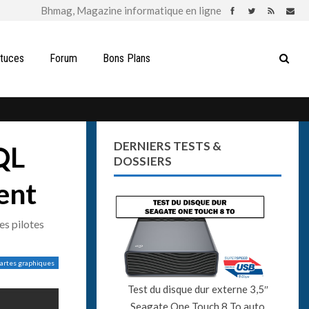
stuces
Forum
Bons Plans
DERNIERS TESTS &
QL
DOSSIERS
ent
es pilotes
artes graphiques
Test du disque dur externe 3,5″
Seagate One Touch 8 To auto