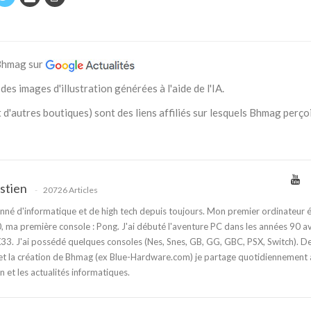
 Bhmag sur
des images d'illustration générées à l'aide de l'IA.
 d'autres boutiques) sont des liens affiliés sur lesquels Bhmag perço
stien
20726 Articles
nné d'informatique et de high tech depuis toujours. Mon premier ordinateur é
 ma première console : Pong. J'ai débuté l'aventure PC dans les années 90 a
3. J'ai possédé quelques consoles (Nes, Snes, GB, GG, GBC, PSX, Switch). D
t la création de Bhmag (ex Blue-Hardware.com) je partage quotidiennement
n et les actualités informatiques.