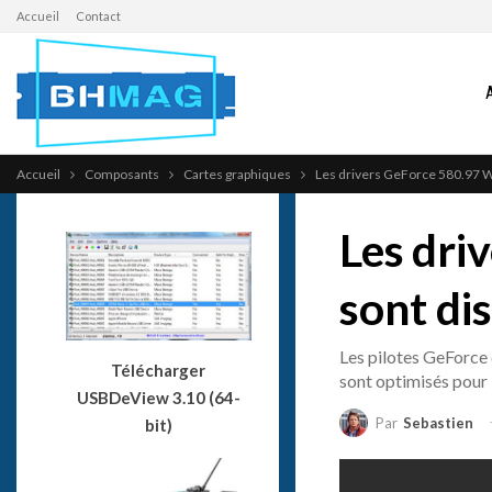
Accueil
Contact
Accueil
Composants
Cartes graphiques
Les drivers GeForce 580.97 
Les dr
sont di
Les pilotes GeForce
Télécharger
sont optimisés pour 
USBDeView 3.10 (64-
Par
Sebastien
bit)