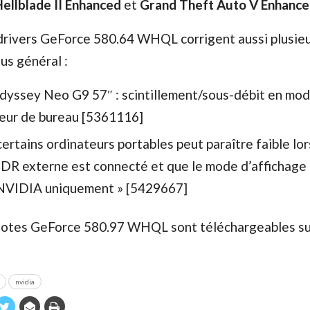
Hellblade II Enhanced
et
Grand Theft Auto V Enhanc
 drivers GeForce 580.64 WHQL corrigent aussi plusie
us général :
yssey Neo G9 57″ : scintillement/sous-débit en mode
teur de bureau [5361116]
certains ordinateurs portables peut paraître faible lo
DR externe est connecté et que le mode d’affichage 
NVIDIA uniquement » [5429667]
lotes GeForce 580.97 WHQL sont téléchargeables s
nvidia