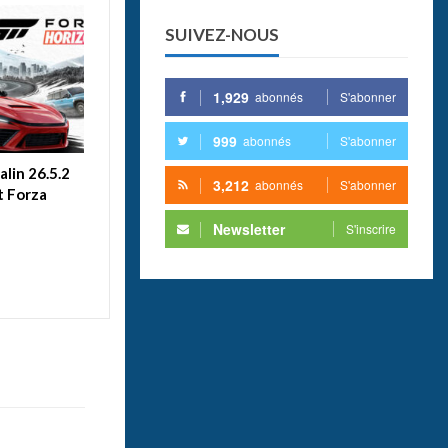
SUIVEZ-NOUS
1,929
abonnés
S'abonner
999
abonnés
S'abonner
lin 26.5.2
3,212
abonnés
S'abonner
 Forza
Newsletter
S'inscrire