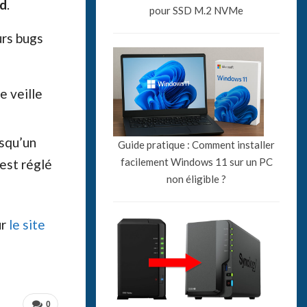
ed
.
pour SSD M.2 NVMe
urs bugs
 veille
rsqu’un
Guide pratique : Comment installer
facilement Windows 11 sur un PC
est réglé
non éligible ?
ur
le site
0