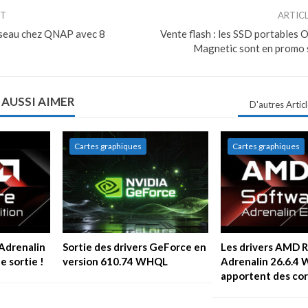
NT
ARTIC
éseau chez QNAP avec 8
Vente flash : les SSD portables 
Magnetic sont en promo 
 AUSSI AIMER
D'autres Artic
Cartes graphiques
Cartes graphiques
 Adrenalin
Sortie des drivers GeForce en
Les drivers AMD 
 sortie !
version 610.74 WHQL
Adrenalin 26.6.4
apportent des cor