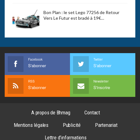
Bon Plan : le set Lego 77256 de Retour
Vers Le Futur est bradé à 19€…
Facebook
Twitter
S'abonner
S'abonner
RSS
Newsletter
S'abonner
S'inscrire
A propos de Bhmag
Contact
Mentions légales
Publicité
Partenariat
Lettre d’informations