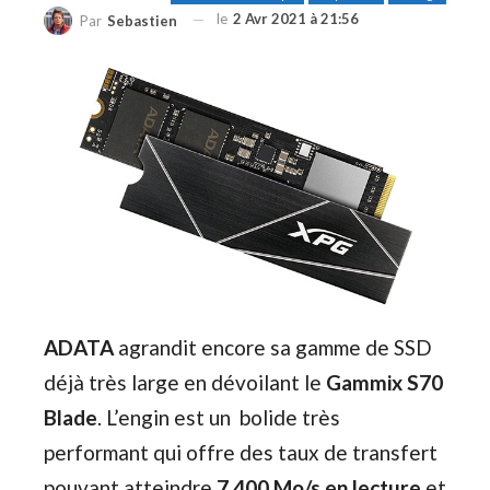
le
2 Avr 2021 à 21:56
Par
Sebastien
ADATA
agrandit encore sa gamme de SSD
déjà très large en dévoilant le
Gammix S70
Blade
. L’engin est un bolide très
performant qui offre des taux de transfert
pouvant atteindre
7.400 Mo/s en lecture
et