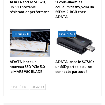
ADATA sort le SD820,
Si vous aimez les
un SSD portable
couleurs flashy, voilà un
résistant et performant
SSD M.2. RGB chez
ADATA
Disques SSD
Disques SSD
ADATA lance un
ADATA lance le SC730 :
nouveau SSD PCIe 5.0 :
un SSD portable qui se
le MARS 980 BLADE
connecte partout !
PRÉCÉDENT
SUIVANT