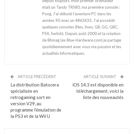
depuis toujours. Mon premier ordinateur
était un Tandy TRS80, ma première console :
Pong. J'ai débuté l'aventure PC dans les
années 90 avec un 486SX33. J'ai possédé
quelques consoles (Nes, Snes, GB, GG, GBC,
PSX, Switch). Depuis août 2000 et la création
de Bhmag (ex Blue-Hardware.com) je partage
quotidiennement avec vous ma passion et les
actualités informatiques.
ARTICLE PRÉCÉDENT
ARTICLE SUIVANT
La distribution Batocera
iOS 14.3 est disponible en
spécialisée en
téléchargement, voici la
retrogaming sort en
liste des nouveautés
version V29, au
programme l’émulation de
la PS3 et de la Wii U