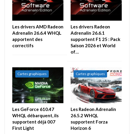
Les drivers AMD Radeon
Les drivers Radeon
Adrenalin 26.6.4 WHQL
Adrenalin 26.6.1
apportent des
supportent F1 25 : Pack
correctifs
Saison 2026 et World
of…
Cartes graphiques
Cartes graphiques
Les GeForce 610.47
Les Radeon Adrenalin
WHQL débarquent, ils
26.5.2 WHQL
supportent déjà 007
supportent Forza
First Light
Horizon 6