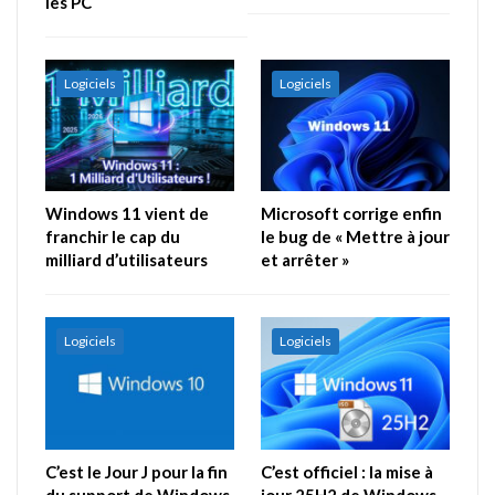
les PC
Logiciels
Logiciels
Windows 11 vient de
Microsoft corrige enfin
franchir le cap du
le bug de « Mettre à jour
milliard d’utilisateurs
et arrêter »
Logiciels
Logiciels
C’est le Jour J pour la fin
C’est officiel : la mise à
du support de Windows
jour 25H2 de Windows