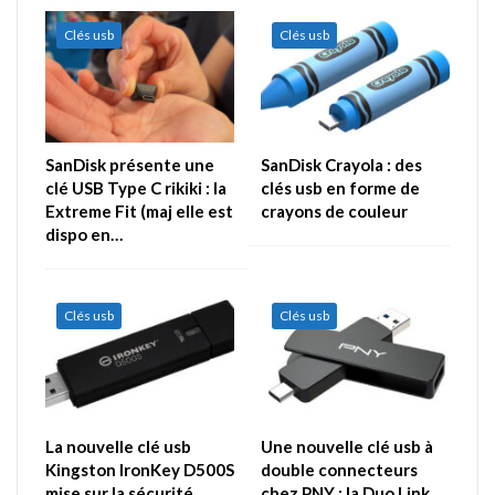
Clés usb
Clés usb
SanDisk présente une
SanDisk Crayola : des
clé USB Type C rikiki : la
clés usb en forme de
Extreme Fit (maj elle est
crayons de couleur
dispo en…
Clés usb
Clés usb
La nouvelle clé usb
Une nouvelle clé usb à
Kingston IronKey D500S
double connecteurs
mise sur la sécurité
chez PNY : la Duo Link