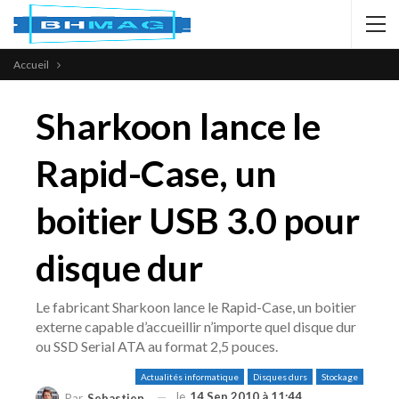
Accueil
Sharkoon lance le
Rapid-Case, un
boitier USB 3.0 pour
disque dur
Le fabricant Sharkoon lance le Rapid-Case, un boitier
externe capable d’accueillir n’importe quel disque dur
ou SSD Serial ATA au format 2,5 pouces.
Actualités informatique
Disques durs
Stockage
le
14 Sep 2010 à 11:44
Par
Sebastien