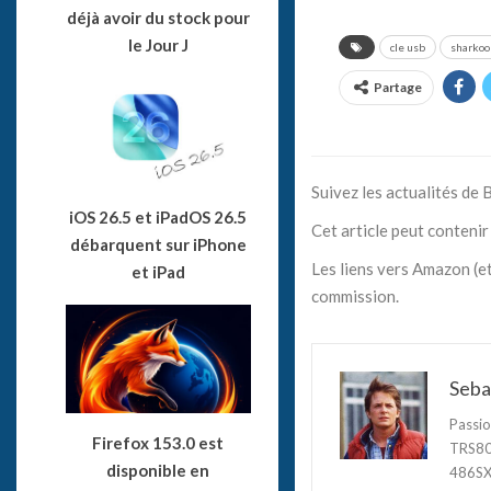
déjà avoir du stock pour
le Jour J
cle usb
sharkoo
Partage
Suivez les actualités de
iOS 26.5 et iPadOS 26.5
Cet article peut contenir 
débarquent sur iPhone
Les liens vers Amazon (et
et iPad
commission.
Seba
Passio
Firefox 153.0 est
TRS80,
disponible en
486SX3