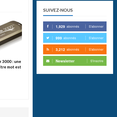
SUIVEZ-NOUS
1,929
abonnés
S'abonner
999
abonnés
S'abonner
3,212
abonnés
S'abonner
Newsletter
S'inscrire
 3000 : une
ître mot est