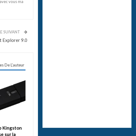
 avec vous ma
LE SUIVANT
t Explorer 9.0
les De L'auteur
sb Kingston
e sur la