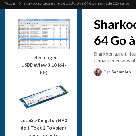
Accueil
Sharkoon propose une clé USB 3.0 de 64 Go à moins de 125 euros
Sharkoo
64 Go à
Sharkoon aurait-il s
Télécharger
demander en voyant a
USBDeView 3.10 (64-
Par
Sebastien
bit)
Les SSD Kingston NV3
de 1 To et 2 To voient
leur prix chuter