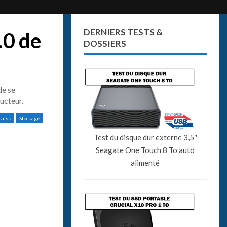
DERNIERS TESTS &
.0 de
DOSSIERS
de se
ucteur.
s usb
Stockage
Test du disque dur externe 3,5″
Seagate One Touch 8 To auto
alimenté