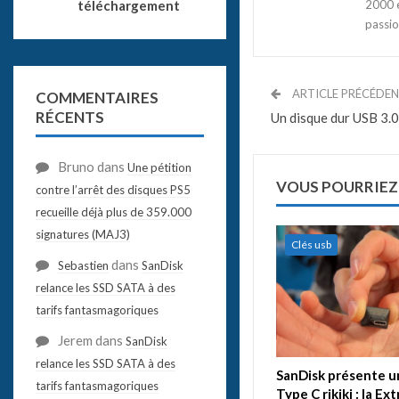
2000 e
téléchargement
passio
ARTICLE PRÉCÉDE
COMMENTAIRES
RÉCENTS
Un disque dur USB 3.
Bruno
dans
Une pétition
VOUS POURRIEZ
contre l’arrêt des disques PS5
recueille déjà plus de 359.000
signatures (MAJ3)
Clés usb
dans
Sebastien
SanDisk
relance les SSD SATA à des
tarifs fantasmagoriques
Jerem
dans
SanDisk
relance les SSD SATA à des
SanDisk présente u
tarifs fantasmagoriques
Type C rikiki : la Ex