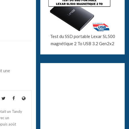
Test du SSD portable Lexar SL500
magnétique 2 To USB 3.2 Gen2x2
it une
tait un Tandy
vec un
epuis août