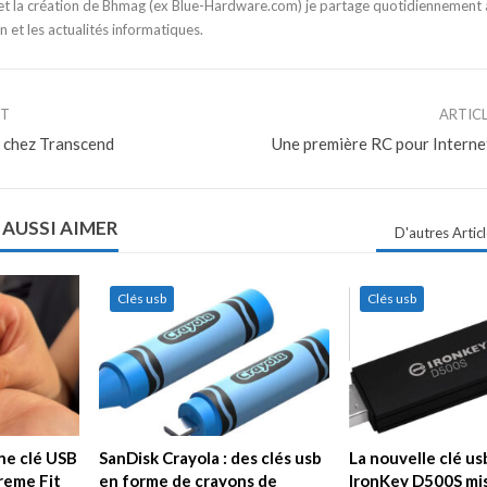
t la création de Bhmag (ex Blue-Hardware.com) je partage quotidiennement
n et les actualités informatiques.
NT
ARTIC
0 chez Transcend
Une première RC pour Interne
 AUSSI AIMER
D'autres Artic
Clés usb
Clés usb
ne clé USB
SanDisk Crayola : des clés usb
La nouvelle clé u
treme Fit
en forme de crayons de
IronKey D500S mis