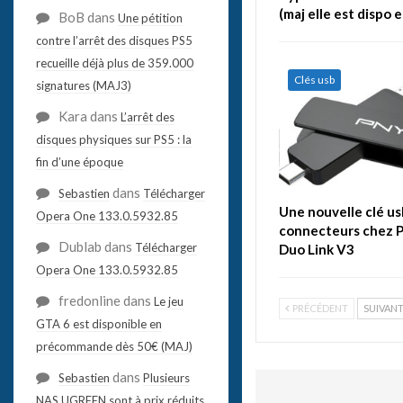
(maj elle est dispo 
BoB
dans
Une pétition
contre l’arrêt des disques PS5
recueille déjà plus de 359.000
Clés usb
signatures (MAJ3)
Kara
dans
L’arrêt des
disques physiques sur PS5 : la
fin d’une époque
dans
Sebastien
Télécharger
Une nouvelle clé us
Opera One 133.0.5932.85
connecteurs chez P
Dublab
dans
Télécharger
Duo Link V3
Opera One 133.0.5932.85
fredonline
dans
Le jeu
PRÉCÉDENT
SUIVAN
GTA 6 est disponible en
précommande dès 50€ (MAJ)
dans
Sebastien
Plusieurs
NAS UGREEN sont à prix réduits