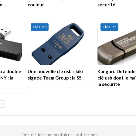
en…
couleur
sécurité
Clés usb
Clés usb
b à double
Une nouvelle clé usb rikiki
Kanguru Defender
NY : la
signée Team Group : la S5
clé usb dont le ma
la sécurité
T
Désolé, les commentaires sont fermés.