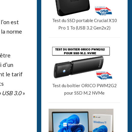
Test du SSD portable Crucial X10
l’on est
Pro 1 To (USB 3.2 Gen2x2)
 la norme
’être
i d’un
nt le tarif
ts
Test du boîtier ORICO PWM2G2
o USB 3.0
»
pour SSD M.2 NVMe