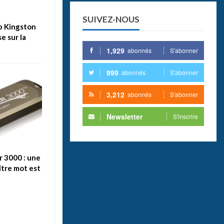
SUIVEZ-NOUS
sb Kingston
e sur la
1,929
abonnés
S'abonner
999
abonnés
S'abonner
3,212
abonnés
S'abonner
Newsletter
S'inscrire
 3000 : une
ître mot est