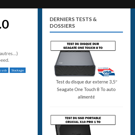
DERNIERS TESTS &
.0
DOSSIERS
’autres…)
peed.
s usb
Stockage
Test du disque dur externe 3,5″
Seagate One Touch 8 To auto
alimenté