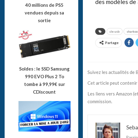
des modèles de 3
40 millions de PS5
vendues depuis sa
sortie
cle usb
sharkoo
Partage
Soldes : le SSD Samsung
Suivez les actualités de
990 EVO Plus 2 To
Cet article peut contenir 
tombe à 99,99€ sur
CDiscount
Les liens vers Amazon (et
commission.
Seba
Passio