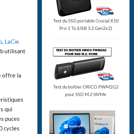
Test du SSD portable Crucial X10
Pro 1 To (USB 3.2 Gen2x2)
o
,
LaCie
b utilisant
é offre la
Test du boîtier ORICO PWM2G2
pour SSD M.2 NVMe
ristiques
s qui
es puces
0 cycles