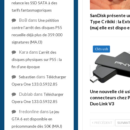
relance les SSD SATA à des
tarifs fantasmagoriques
SanDisk présente u
BoB
dans
Une pétition
Type C rikiki : la Ex
(maj elle est dispo 
contre l’arrêt des disques PS5
recueille déjà plus de 359.000
signatures (MAJ3)
Clés usb
Kara
dans
L’arrêt des
disques physiques sur PS5 : la
fin d’une époque
dans
Sebastien
Télécharger
Opera One 133.0.5932.85
Une nouvelle clé us
Dublab
dans
Télécharger
connecteurs chez P
Opera One 133.0.5932.85
Duo Link V3
fredonline
dans
Le jeu
GTA 6 est disponible en
PRÉCÉDENT
SUIVAN
précommande dès 50€ (MAJ)