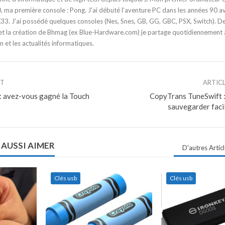
 ma première console : Pong. J'ai débuté l'aventure PC dans les années 90 a
3. J'ai possédé quelques consoles (Nes, Snes, GB, GG, GBC, PSX, Switch). D
t la création de Bhmag (ex Blue-Hardware.com) je partage quotidiennement
n et les actualités informatiques.
NT
ARTIC
: avez-vous gagné la Touch
CopyTrans TuneSwift :
sauvegarder faci
 AUSSI AIMER
D'autres Artic
Clés usb
Clés usb