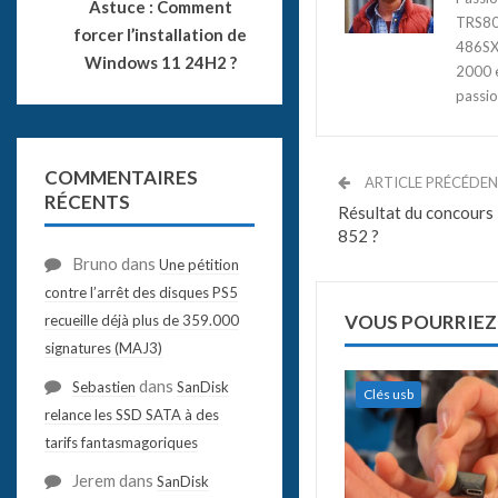
Astuce : Comment
TRS80,
forcer l’installation de
486SX3
Windows 11 24H2 ?
2000 e
passio
COMMENTAIRES
ARTICLE PRÉCÉDE
RÉCENTS
Résultat du concours 
852 ?
Bruno
dans
Une pétition
contre l’arrêt des disques PS5
VOUS POURRIEZ
recueille déjà plus de 359.000
signatures (MAJ3)
dans
Sebastien
SanDisk
Clés usb
relance les SSD SATA à des
tarifs fantasmagoriques
Jerem
dans
SanDisk