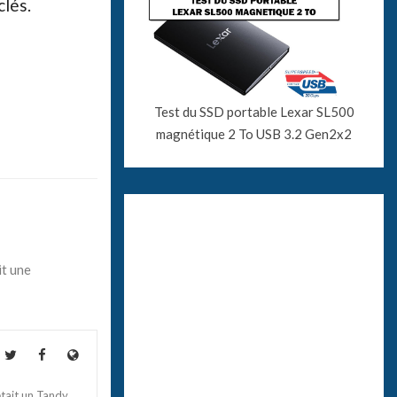
clés.
Test du SSD portable Lexar SL500
magnétique 2 To USB 3.2 Gen2x2
it une
tait un Tandy