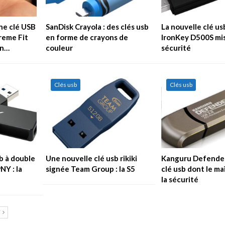
ne clé USB
SanDisk Crayola : des clés usb
La nouvelle clé u
treme Fit
en forme de crayons de
IronKey D500S mis
en…
couleur
sécurité
Clés usb
Clés usb
b à double
Une nouvelle clé usb rikiki
Kanguru Defender
NY : la
signée Team Group : la S5
clé usb dont le ma
la sécurité
T