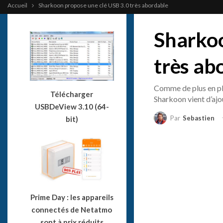
Accueil
Sharkoon propose une clé USB 3.0 très abordable
Sharkoo
très ab
Comme de plus en plu
Télécharger
Sharkoon vient d’ajo
USBDeView 3.10 (64-
Par
Sebastien
bit)
Prime Day : les appareils
connectés de Netatmo
sont à prix réduits