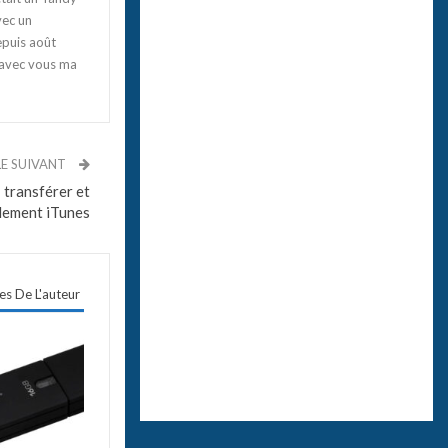
vec un
epuis août
 avec vous ma
LE SUIVANT
 transférer et
lement iTunes
les De L'auteur