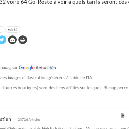
2 voire 64 Go. Reste à voir à quels tarifs seront ces 
n
usb 3.0
 Bhmag sur
des images d'illustration générées à l'aide de l'IA.
 d'autres boutiques) sont des liens affiliés sur lesquels Bhmag perço
stien
20726 Articles
nné d'informatique et de high tech depuis toujours. Mon premier ordinateur é