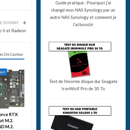
Guide pratique : Pourquoi j’ai
changé mon NAS Synology par un
autre NAS Synology et comment je
LE SUIVANT
l’ai boosté
o II et Radeon
les De L'auteur
ique
Test de l’énorme disque dur Seagate
IronWolf Pro de 30 To
Force RTX
ot M.2.
SD M.2.