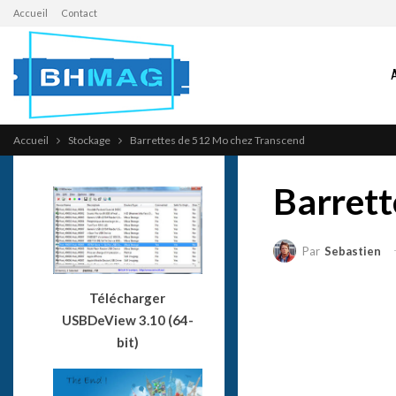
Accueil
Contact
Accueil
Stockage
Barrettes de 512 Mo chez Transcend
Barrett
Par
Sebastien
Télécharger
USBDeView 3.10 (64-
bit)