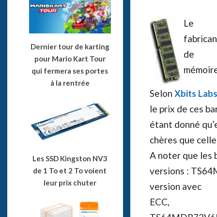
Le
fabrican
Dernier tour de karting
de
pour Mario Kart Tour
mémoire
qui fermera ses portes
à la rentrée
Selon
Xbits Lab
le prix de ces b
étant donné qu’e
chères que cell
A noter que les 
Les SSD Kingston NV3
versions : TS6
de 1 To et 2 To voient
leur prix chuter
version avec
ECC,