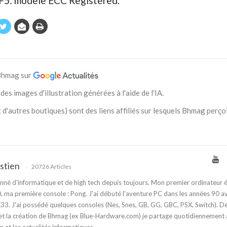
: modèle ECC Registered.
 Bhmag sur
des images d'illustration générées à l'aide de l'IA.
 d'autres boutiques) sont des liens affiliés sur lesquels Bhmag perço
stien
20726 Articles
nné d'informatique et de high tech depuis toujours. Mon premier ordinateur é
 ma première console : Pong. J'ai débuté l'aventure PC dans les années 90 a
3. J'ai possédé quelques consoles (Nes, Snes, GB, GG, GBC, PSX, Switch). D
t la création de Bhmag (ex Blue-Hardware.com) je partage quotidiennement
n et les actualités informatiques.