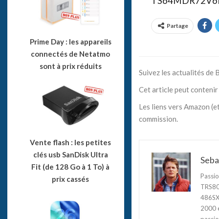
TS64MDR72V6F5
Partage
Prime Day : les appareils
connectés de Netatmo
sont à prix réduits
Suivez les actualités de
Cet article peut contenir 
Les liens vers Amazon (et
commission.
Vente flash : les petites
clés usb SanDisk Ultra
Seba
Fit (de 128 Go à 1 To) à
Passio
prix cassés
TRS80,
486SX3
2000 e
passio