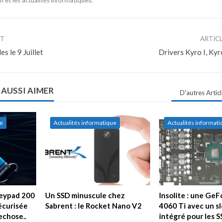
NT
ARTIC
s le 9 Juillet
Drivers Kyro I, Kyr
 AUSSI AIMER
D'autres Artic
ue
Actualités informatique
Actualités informat
Keypad 200
Un SSD minuscule chez
Insolite : une Ge
sécurisée
Sabrent : le Rocket Nano V2
4060 Ti avec un sl
echose..
intégré pour les S