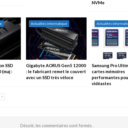
NVMe
ue
Actualités informatique
Actualités informat
son SSD
Gigabyte AORUS Gen5 12000
Samsung Pro Ultim
 (maj :
: le fabricant remet le couvert
cartes mémoires
avec un SSD très véloce
performantes pour
vidéastes
T
Désolé, les commentaires sont fermés.