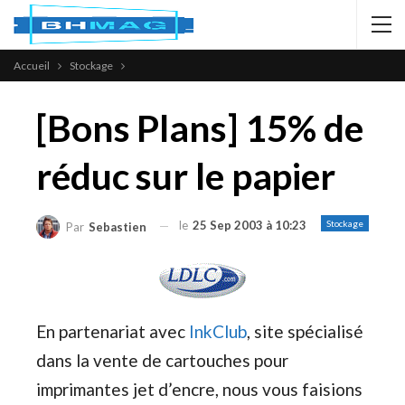
Accueil
Stockage
[Bons Plans] 15% de
réduc sur le papier
le
25 Sep 2003 à 10:23
Stockage
Par
Sebastien
En partenariat avec
InkClub
, site spécialisé
dans la vente de cartouches pour
imprimantes jet d’encre, nous vous faisions